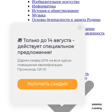
Изобразительное искусство
Информатика
История и обществознание
Музыка
Основы безопасности и защита Родины
Русский язык и литература
Советник директора по воспитанию
Социально-гуманитарная направленность
Социальный педагог
🎁 Только до 14 августа -
Техническая направленность
действует специальное
Труд (технология)
Туризм и краеведение
предложение!
Тьюторское сопровождение
Физика
Дарим скидку 20% на все курсы
Физическое воспитание
повышения квалификации.
Химия
Промокод: GR-10
Художественная направленность
Дошкольное образование (ФГОС ДО)
ПОЛУЧИТЬ СКИДКУ!
Loading