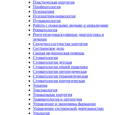
Пластическая хирургия
Профпатология
Психиатрия
Психиатрия-наркология
Пульмонология
Работа с пожилыми людьми и инвалидами
Ревматология
Рентгенэндоваскулярные диагностика и
лечение
Сердечно-сосудистая хирургия
Сестринское дело
Скорая медицинская помощь
Стоматология
Стоматология детская
Стоматология общей практики
Стоматология ортопедическая
Стоматология терапевтическая
Стоматология хирургическая
Терапия
Токсикология
Торакальная хирургия
Травматология и ортопедия
Управление и экономика фармации
Управление сестринской деятельностью
Урология