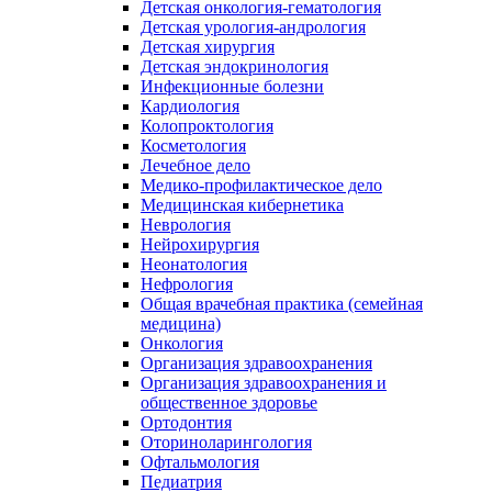
Детская онкология-гематология
Детская урология-андрология
Детская хирургия
Детская эндокринология
Инфекционные болезни
Кардиология
Колопроктология
Косметология
Лечебное дело
Медико-профилактическое дело
Медицинская кибернетика
Неврология
Нейрохирургия
Неонатология
Нефрология
Общая врачебная практика (семейная
медицина)
Онкология
Организация здравоохранения
Организация здравоохранения и
общественное здоровье
Ортодонтия
Оториноларингология
Офтальмология
Педиатрия