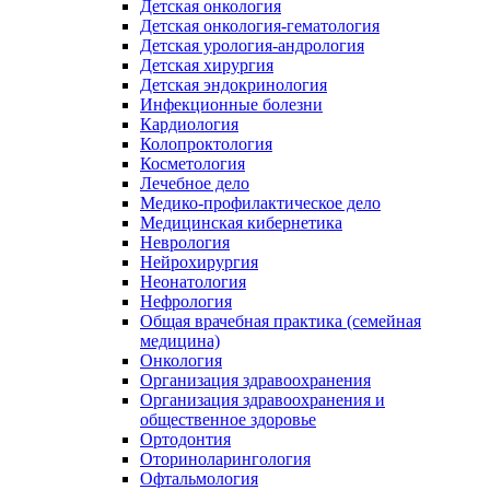
Детская онкология
Детская онкология-гематология
Детская урология-андрология
Детская хирургия
Детская эндокринология
Инфекционные болезни
Кардиология
Колопроктология
Косметология
Лечебное дело
Медико-профилактическое дело
Медицинская кибернетика
Неврология
Нейрохирургия
Неонатология
Нефрология
Общая врачебная практика (семейная
медицина)
Онкология
Организация здравоохранения
Организация здравоохранения и
общественное здоровье
Ортодонтия
Оториноларингология
Офтальмология