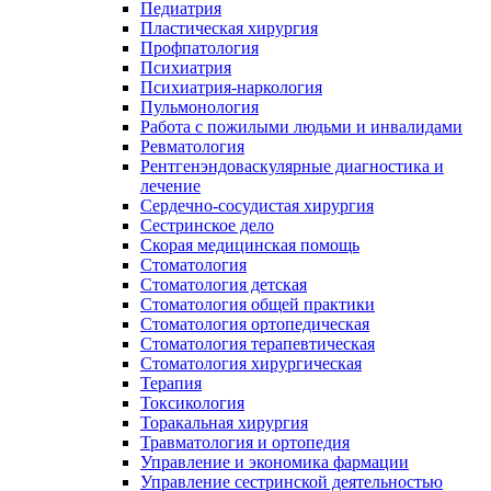
Педиатрия
Пластическая хирургия
Профпатология
Психиатрия
Психиатрия-наркология
Пульмонология
Работа с пожилыми людьми и инвалидами
Ревматология
Рентгенэндоваскулярные диагностика и
лечение
Сердечно-сосудистая хирургия
Сестринское дело
Скорая медицинская помощь
Стоматология
Стоматология детская
Стоматология общей практики
Стоматология ортопедическая
Стоматология терапевтическая
Стоматология хирургическая
Терапия
Токсикология
Торакальная хирургия
Травматология и ортопедия
Управление и экономика фармации
Управление сестринской деятельностью