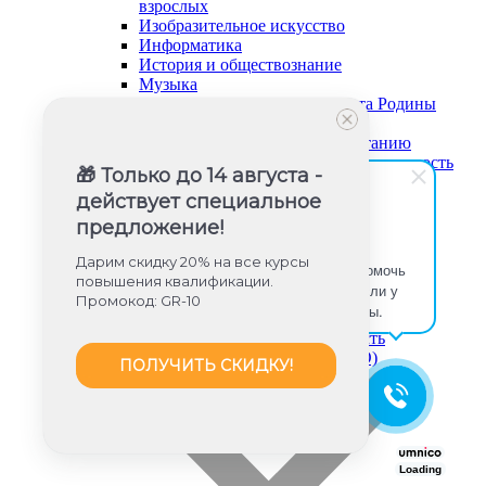
взрослых
Изобразительное искусство
Информатика
История и обществознание
Музыка
Основы безопасности и защита Родины
Русский язык и литература
Советник директора по воспитанию
Социально-гуманитарная направленность
🎁 Только до 14 августа -
Социальный педагог
действует специальное
Техническая направленность
Труд (технология)
предложение!
Туризм и краеведение
Юлия Игишева
Тьюторское сопровождение
Дарим скидку 20% на все курсы
Здравствуйте! Готова помочь
Физика
повышения квалификации.
вам. Напишите мне, если у
Физическое воспитание
Промокод: GR-10
вас появятся вопросы.
Химия
Художественная направленность
Дошкольное образование (ФГОС ДО)
ПОЛУЧИТЬ СКИДКУ!
Loading