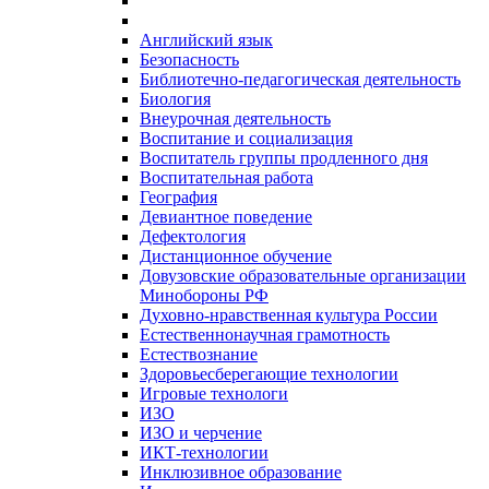
Английский язык
Безопасность
Библиотечно-педагогическая деятельность
Биология
Внеурочная деятельность
Воспитание и социализация
Воспитатель группы продленного дня
Воспитательная работа
География
Девиантное поведение
Дефектология
Дистанционное обучение
Довузовские образовательные организации
Минобороны РФ
Духовно‑нравственная культура России
Естественнонаучная грамотность
Естествознание
Здоровьесберегающие технологии
Игровые технологи
ИЗО
ИЗО и черчение
ИКТ-технологии
Инклюзивное образование