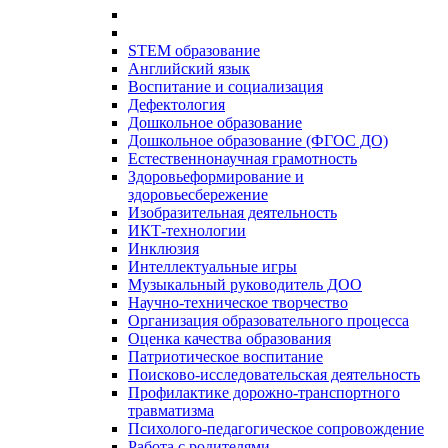
STEM образование
Английский язык
Воспитание и социализация
Дефектология
Дошкольное образование
Дошкольное образование (ФГОС ДО)
Естественнонаучная грамотность
Здоровьеформирование и
здоровьесбережение
Изобразительная деятельность
ИКТ-технологии
Инклюзия
Интеллектуальные игры
Музыкальный руководитель ДОО
Научно-техническое творчество
Организация образовательного процесса
Оценка качества образования
Патриотическое воспитание
Поисково-исследовательская деятельность
Профилактике дорожно-транспортного
травматизма
Психолого-педагогическое сопровождение
Работа с родителями