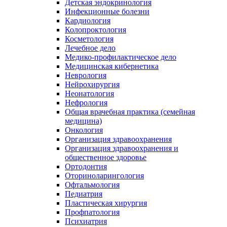
Детская эндокринология
Инфекционные болезни
Кардиология
Колопроктология
Косметология
Лечебное дело
Медико-профилактическое дело
Медицинская кибернетика
Неврология
Нейрохирургия
Неонатология
Нефрология
Общая врачебная практика (семейная
медицина)
Онкология
Организация здравоохранения
Организация здравоохранения и
общественное здоровье
Ортодонтия
Оториноларингология
Офтальмология
Педиатрия
Пластическая хирургия
Профпатология
Психиатрия