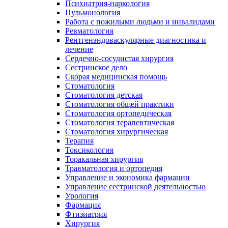
Психиатрия-наркология
Пульмонология
Работа с пожилыми людьми и инвалидами
Ревматология
Рентгенэндоваскулярные диагностика и
лечение
Сердечно-сосудистая хирургия
Сестринское дело
Скорая медицинская помощь
Стоматология
Стоматология детская
Стоматология общей практики
Стоматология ортопедическая
Стоматология терапевтическая
Стоматология хирургическая
Терапия
Токсикология
Торакальная хирургия
Травматология и ортопедия
Управление и экономика фармации
Управление сестринской деятельностью
Урология
Фармация
Фтизиатрия
Хирургия