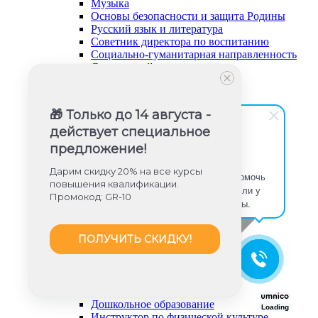
Музыка
Основы безопасности и защита Родины
Русский язык и литература
Советник директора по воспитанию
Социально-гуманитарная направленность
Социальный педагог
Техническая направленность
Труд (технология)
Туризм и краеведение
🎁 Только до 14 августа -
Тьюторское сопровождение
действует специальное
Физика
Физическое воспитание
предложение!
Химия
Юлия Игишева
Художественная направленность
Дарим скидку 20% на все курсы
Здравствуйте! Готова помочь
Дошкольное образование (ФГОС ДО)
повышения квалификации.
вам. Напишите мне, если у
Промокод: GR-10
вас появятся вопросы.
ПОЛУЧИТЬ СКИДКУ!
Дошкольное образование
Loading
Инструктор по физической культуре