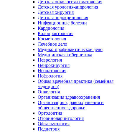
Детская онкология-гематология
Детская урология-андрология
Детская хирургия
Детская эндокринология
Инфекционные болезни
Кардиология
Колопроктология
Косметология
Лечебное дело
Медико-профилактическое дело
Медицинская кибернетика
Неврология
Нейрохирургия
Неонатология
Нефрология
Общая врачебная практика (семейная
медицина)
Онкология
Организация здравоохранения
Организация здравоохранения и
общественное здоровье
Ортодонтия
Оториноларингология
Офтальмология
Педиатрия