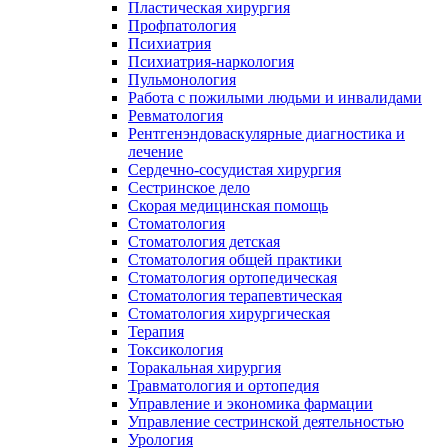
Пластическая хирургия
Профпатология
Психиатрия
Психиатрия-наркология
Пульмонология
Работа с пожилыми людьми и инвалидами
Ревматология
Рентгенэндоваскулярные диагностика и
лечение
Сердечно-сосудистая хирургия
Сестринское дело
Скорая медицинская помощь
Стоматология
Стоматология детская
Стоматология общей практики
Стоматология ортопедическая
Стоматология терапевтическая
Стоматология хирургическая
Терапия
Токсикология
Торакальная хирургия
Травматология и ортопедия
Управление и экономика фармации
Управление сестринской деятельностью
Урология