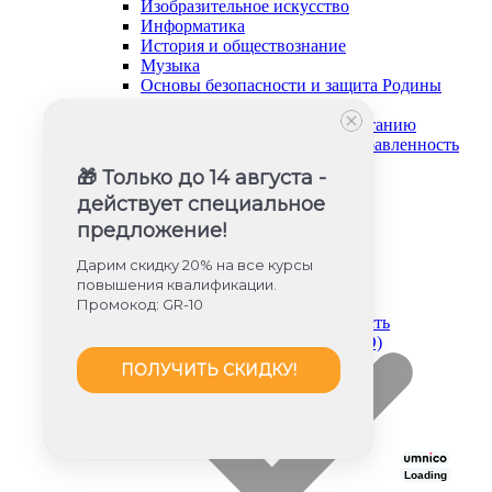
Изобразительное искусство
Информатика
История и обществознание
Музыка
Основы безопасности и защита Родины
Русский язык и литература
Советник директора по воспитанию
Социально-гуманитарная направленность
Социальный педагог
🎁 Только до 14 августа -
Техническая направленность
действует специальное
Труд (технология)
Туризм и краеведение
предложение!
Тьюторское сопровождение
Физика
Дарим скидку 20% на все курсы
Физическое воспитание
повышения квалификации.
Химия
Промокод: GR-10
Художественная направленность
Дошкольное образование (ФГОС ДО)
ПОЛУЧИТЬ СКИДКУ!
Loading