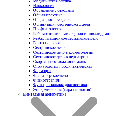
Медицинская оптика
Наркология
Обращение с отходаим
Общая практика
Операционное дело
Организация сестринского дела
Профпатология
Работа с пожилыми людьми и инвалидами
Реабилитационное сестринское дело
Рентгенология
Сестринское дело
Сестринское дело в косметологии
Сестринское дело в педиатрии
Скорая и неотложная помощь
Стоматология профилактическая
Фармация
Фельдшерское дело
Физиотерапия
Функциональная диагностика
Эпидемиология (паразитология)
Ментальная арифметика