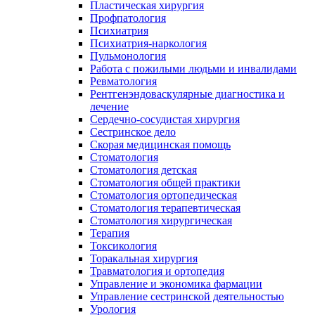
Пластическая хирургия
Профпатология
Психиатрия
Психиатрия-наркология
Пульмонология
Работа с пожилыми людьми и инвалидами
Ревматология
Рентгенэндоваскулярные диагностика и
лечение
Сердечно-сосудистая хирургия
Сестринское дело
Скорая медицинская помощь
Стоматология
Стоматология детская
Стоматология общей практики
Стоматология ортопедическая
Стоматология терапевтическая
Стоматология хирургическая
Терапия
Токсикология
Торакальная хирургия
Травматология и ортопедия
Управление и экономика фармации
Управление сестринской деятельностью
Урология