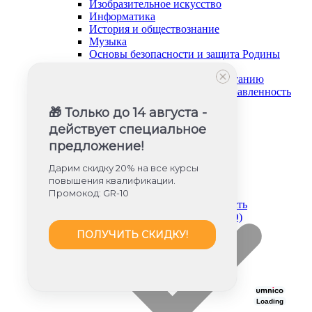
Изобразительное искусство
Информатика
История и обществознание
Музыка
Основы безопасности и защита Родины
Русский язык и литература
Советник директора по воспитанию
Социально-гуманитарная направленность
Социальный педагог
🎁 Только до 14 августа -
Техническая направленность
действует специальное
Труд (технология)
Туризм и краеведение
предложение!
Тьюторское сопровождение
Физика
Дарим скидку 20% на все курсы
Физическое воспитание
повышения квалификации.
Химия
Промокод: GR-10
Художественная направленность
Дошкольное образование (ФГОС ДО)
ПОЛУЧИТЬ СКИДКУ!
Loading