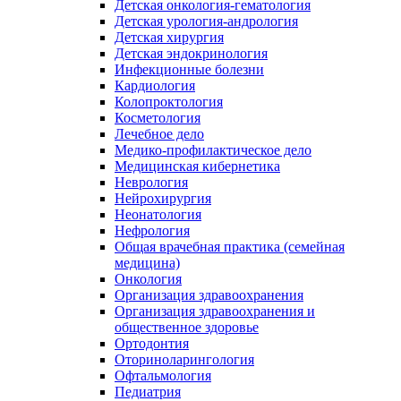
Детская онкология-гематология
Детская урология-андрология
Детская хирургия
Детская эндокринология
Инфекционные болезни
Кардиология
Колопроктология
Косметология
Лечебное дело
Медико-профилактическое дело
Медицинская кибернетика
Неврология
Нейрохирургия
Неонатология
Нефрология
Общая врачебная практика (семейная
медицина)
Онкология
Организация здравоохранения
Организация здравоохранения и
общественное здоровье
Ортодонтия
Оториноларингология
Офтальмология
Педиатрия