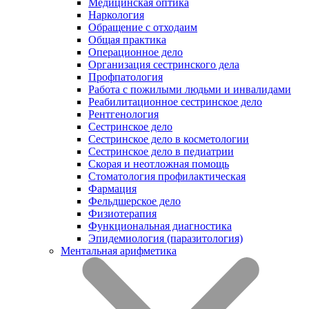
Медицинская оптика
Наркология
Обращение с отходаим
Общая практика
Операционное дело
Организация сестринского дела
Профпатология
Работа с пожилыми людьми и инвалидами
Реабилитационное сестринское дело
Рентгенология
Сестринское дело
Сестринское дело в косметологии
Сестринское дело в педиатрии
Скорая и неотложная помощь
Стоматология профилактическая
Фармация
Фельдшерское дело
Физиотерапия
Функциональная диагностика
Эпидемиология (паразитология)
Ментальная арифметика