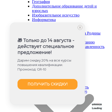
География
Дополнительное образование детей и
взрослых
Изобразительное искусство
Информатика
История и обществознание
Музыка
Основы безопасности и защита Родины
Русский язык и литература
🎁 Только до 14 августа -
Советник директора по воспитанию
действует специальное
Социально-гуманитарная направленность
Социальный педагог
предложение!
Техническая направленность
Труд (технология)
Дарим скидку 20% на все курсы
Туризм и краеведение
повышения квалификации.
Тьюторское сопровождение
Промокод: GR-10
Физика
Физическое воспитание
Химия
ПОЛУЧИТЬ СКИДКУ!
Художественная направленность
Дошкольное образование (ФГОС ДО)
Loading