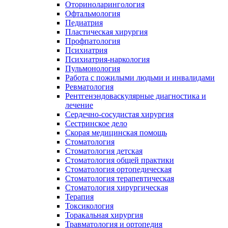
Оториноларингология
Офтальмология
Педиатрия
Пластическая хирургия
Профпатология
Психиатрия
Психиатрия-наркология
Пульмонология
Работа с пожилыми людьми и инвалидами
Ревматология
Рентгенэндоваскулярные диагностика и
лечение
Сердечно-сосудистая хирургия
Сестринское дело
Скорая медицинская помощь
Стоматология
Стоматология детская
Стоматология общей практики
Стоматология ортопедическая
Стоматология терапевтическая
Стоматология хирургическая
Терапия
Токсикология
Торакальная хирургия
Травматология и ортопедия