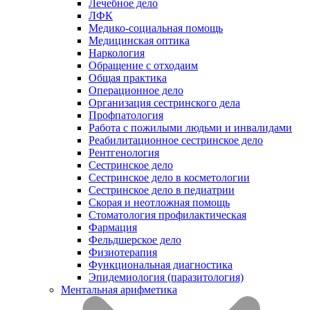
Лечебное дело
ЛФК
Медико-социальная помощь
Медицинская оптика
Наркология
Обращение с отходаим
Общая практика
Операционное дело
Организация сестринского дела
Профпатология
Работа с пожилыми людьми и инвалидами
Реабилитационное сестринское дело
Рентгенология
Сестринское дело
Сестринское дело в косметологии
Сестринское дело в педиатрии
Скорая и неотложная помощь
Стоматология профилактическая
Фармация
Фельдшерское дело
Физиотерапия
Функциональная диагностика
Эпидемиология (паразитология)
Ментальная арифметика