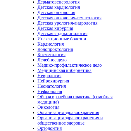
Дерматовенерология
Детская кардиология
Детская онкология
Детская онкология-гематология
Детская урология-андрология
Детская хирургия
Детская эндокринология
Инфекционные болезни
Кардиология
Колопроктология
Косметология
Лечебное дело
Медико-профилактическое дело
Медицинская кибернетика
Неврология
Нейрохирургия
Неонатология
Нефрология
Общая врачебная практика (семейная
медицина)
Онкология
Организация здравоохранения
Организация здравоохранения и
общественное здоровье
Ортодонтия