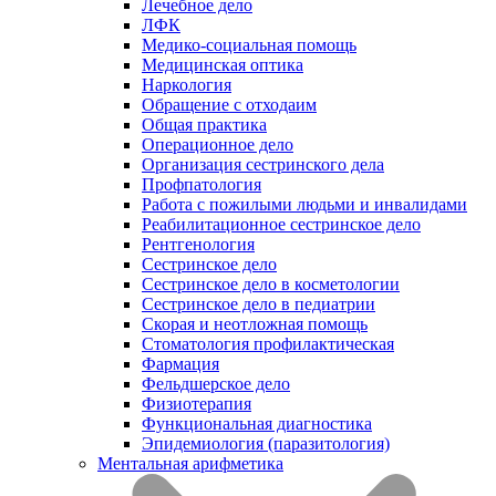
Лечебное дело
ЛФК
Медико-социальная помощь
Медицинская оптика
Наркология
Обращение с отходаим
Общая практика
Операционное дело
Организация сестринского дела
Профпатология
Работа с пожилыми людьми и инвалидами
Реабилитационное сестринское дело
Рентгенология
Сестринское дело
Сестринское дело в косметологии
Сестринское дело в педиатрии
Скорая и неотложная помощь
Стоматология профилактическая
Фармация
Фельдшерское дело
Физиотерапия
Функциональная диагностика
Эпидемиология (паразитология)
Ментальная арифметика