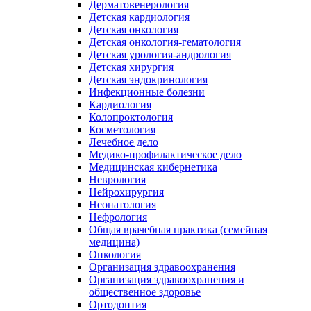
Дерматовенерология
Детская кардиология
Детская онкология
Детская онкология-гематология
Детская урология-андрология
Детская хирургия
Детская эндокринология
Инфекционные болезни
Кардиология
Колопроктология
Косметология
Лечебное дело
Медико-профилактическое дело
Медицинская кибернетика
Неврология
Нейрохирургия
Неонатология
Нефрология
Общая врачебная практика (семейная
медицина)
Онкология
Организация здравоохранения
Организация здравоохранения и
общественное здоровье
Ортодонтия