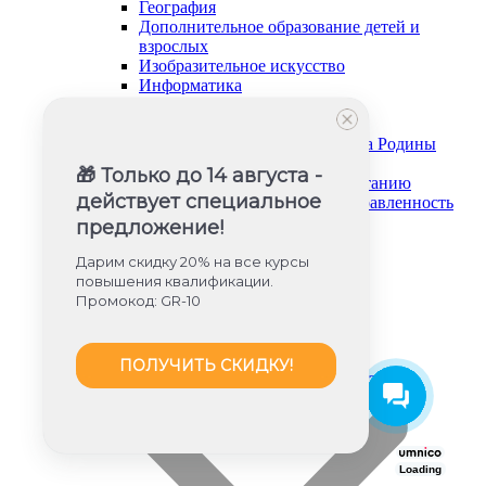
География
Дополнительное образование детей и
взрослых
Изобразительное искусство
Информатика
История и обществознание
Музыка
Основы безопасности и защита Родины
Русский язык и литература
🎁 Только до 14 августа -
Советник директора по воспитанию
действует специальное
Социально-гуманитарная направленность
Социальный педагог
предложение!
Техническая направленность
Труд (технология)
Дарим скидку 20% на все курсы
Туризм и краеведение
повышения квалификации.
Тьюторское сопровождение
Промокод: GR-10
Физика
Физическое воспитание
Химия
ПОЛУЧИТЬ СКИДКУ!
Художественная направленность
Дошкольное образование (ФГОС ДО)
Loading