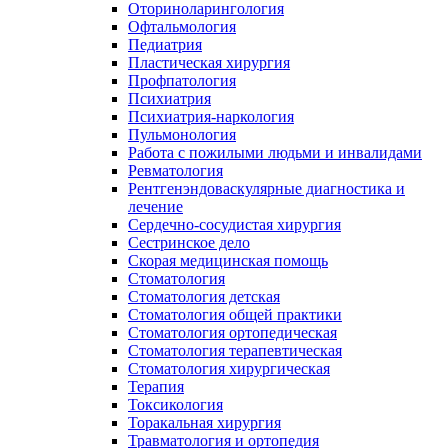
Оториноларингология
Офтальмология
Педиатрия
Пластическая хирургия
Профпатология
Психиатрия
Психиатрия-наркология
Пульмонология
Работа с пожилыми людьми и инвалидами
Ревматология
Рентгенэндоваскулярные диагностика и
лечение
Сердечно-сосудистая хирургия
Сестринское дело
Скорая медицинская помощь
Стоматология
Стоматология детская
Стоматология общей практики
Стоматология ортопедическая
Стоматология терапевтическая
Стоматология хирургическая
Терапия
Токсикология
Торакальная хирургия
Травматология и ортопедия