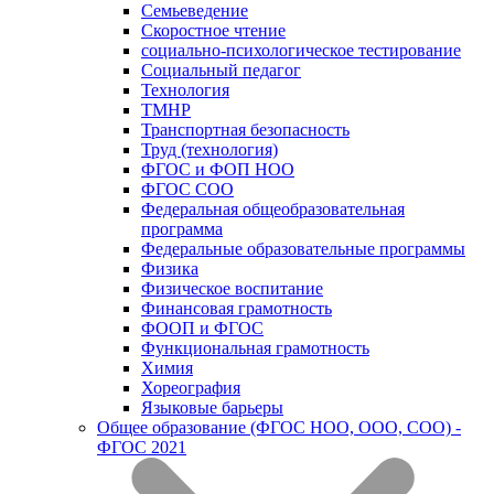
Семьеведение
Скоростное чтение
социально-психологическое тестирование
Социальный педагог
Технология
ТМНР
Транспортная безопасность
Труд (технология)
ФГОС и ФОП НОО
ФГОС СОО
Федеральная общеобразовательная
программа
Федеральные образовательные программы
Физика
Физическое воспитание
Финансовая грамотность
ФООП и ФГОС
Функциональная грамотность
Химия
Хореография
Языковые барьеры
Общее образование (ФГОС НОО, ООО, СОО) -
ФГОС 2021