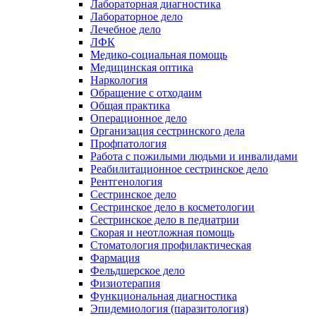
Лабораторная диагностика
Лабораторное дело
Лечебное дело
ЛФК
Медико-социальная помощь
Медицинская оптика
Наркология
Обращение с отходаим
Общая практика
Операционное дело
Организация сестринского дела
Профпатология
Работа с пожилыми людьми и инвалидами
Реабилитационное сестринское дело
Рентгенология
Сестринское дело
Сестринское дело в косметологии
Сестринское дело в педиатрии
Скорая и неотложная помощь
Стоматология профилактическая
Фармация
Фельдшерское дело
Физиотерапия
Функциональная диагностика
Эпидемиология (паразитология)