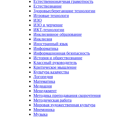
Естественнонаучная грамотность
Естествознание
Здоровьесберегающие технологии
Игровые технологи
ИЗО
ИЗО и черчение
ИКТ-технологии
Инклюзивное образование
Инклюзия
Иностранный язык
Информатика
Информационная безопасность
История и обществознание
Классный руководитель
Критическое мышление
Культура казачества
Логопедия
Математика
Медиация
Менеджмент
Методика преподавания скорочтения
Методическая работа
Мировая художественная культура
Мнемоника
Музыка