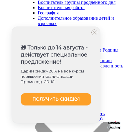
Воспитатель группы продленного дня
Воспитательная работа
География
Дополнительное образование детей и
взрослых
Изобразительное искусство
Информатика
История и обществознание
Музыка
🎁 Только до 14 августа -
Основы безопасности и защита Родины
действует специальное
Русский язык и литература
Советник директора по воспитанию
предложение!
Социально-гуманитарная направленность
Социальный педагог
Дарим скидку 20% на все курсы
Техническая направленность
повышения квалификации.
Труд (технология)
Промокод: GR-10
Туризм и краеведение
Тьюторское сопровождение
Физика
ПОЛУЧИТЬ СКИДКУ!
Физическое воспитание
Химия
Художественная направленность
Дошкольное образование (ФГОС ДО)
Loading