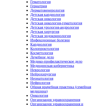
Гематология
Гериатрия
Дерматовенерология
Детская кардиология
Детская онкология
Детская онкология-гематология
Детская урология-андрология
Детская хирургия
Детская эндокринология
Инфекционные болезни
Кардиология
Колопроктология
Косметология
Лечебное дело
Медико-профилактическое дело
Медицинская кибернетика
Неврология
Нейрохирургия
Неонатология
Нефрология
Общая врачебная практика (семейная
медицина)
Онкология
Организация здравоохранения
Организация здравоохранения и