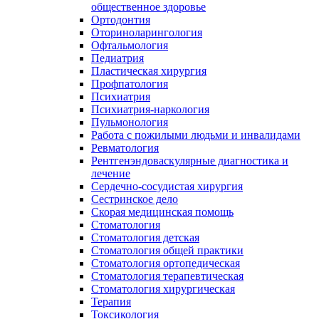
общественное здоровье
Ортодонтия
Оториноларингология
Офтальмология
Педиатрия
Пластическая хирургия
Профпатология
Психиатрия
Психиатрия-наркология
Пульмонология
Работа с пожилыми людьми и инвалидами
Ревматология
Рентгенэндоваскулярные диагностика и
лечение
Сердечно-сосудистая хирургия
Сестринское дело
Скорая медицинская помощь
Стоматология
Стоматология детская
Стоматология общей практики
Стоматология ортопедическая
Стоматология терапевтическая
Стоматология хирургическая
Терапия
Токсикология