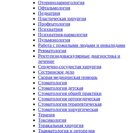
Оториноларингология
Офтальмология
Педиатрия
Пластическая хирургия
Профпатология
Психиатрия
Психиатрия-наркология
Пульмонология
Работа с пожилыми людьми и инвалидами
Ревматология
Рентгенэндоваскулярные диагностика и
лечение
Сердечно-сосудистая хирургия
Сестринское дело
Скорая медицинская помощь
Стоматология
Стоматология детская
Стоматология общей практики
Стоматология ортопедическая
Стоматология терапевтическая
Стоматология хирургическая
Терапия
Токсикология
Торакальная хирургия
Травматология и ортопедия