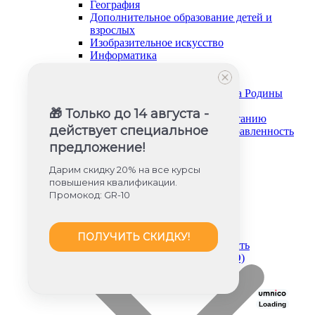
География
Дополнительное образование детей и
взрослых
Изобразительное искусство
Информатика
История и обществознание
Музыка
Основы безопасности и защита Родины
Русский язык и литература
🎁 Только до 14 августа -
Советник директора по воспитанию
действует специальное
Социально-гуманитарная направленность
Социальный педагог
предложение!
Техническая направленность
Труд (технология)
Дарим скидку 20% на все курсы
Туризм и краеведение
повышения квалификации.
Тьюторское сопровождение
Промокод: GR-10
Физика
Физическое воспитание
Химия
ПОЛУЧИТЬ СКИДКУ!
Художественная направленность
Дошкольное образование (ФГОС ДО)
Loading