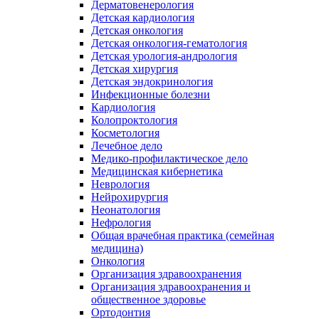
Дерматовенерология
Детская кардиология
Детская онкология
Детская онкология-гематология
Детская урология-андрология
Детская хирургия
Детская эндокринология
Инфекционные болезни
Кардиология
Колопроктология
Косметология
Лечебное дело
Медико-профилактическое дело
Медицинская кибернетика
Неврология
Нейрохирургия
Неонатология
Нефрология
Общая врачебная практика (семейная
медицина)
Онкология
Организация здравоохранения
Организация здравоохранения и
общественное здоровье
Ортодонтия