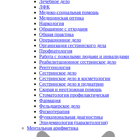
Лечебное дело
ЛФК
Медико-социальная помощь
Медицинская оптика
Наркология
Обращение с отходаим
Общая практика
Операционное дело
Организация сестринского дела
Профпатология
Работа с пожилыми людьми и инвалидами
Реабилитационное сестринское дело
Рентгенология
Сестринское дело
Сестринское дело в косметологии
Сестринское дело в педиатрии
Скорая и неотложная помощь
Стоматология профилактическая
Фармация
Фельдшерское дело
Физиотерапия
Функциональная диагностика
Эпидемиология (паразитология)
Ментальная арифметика