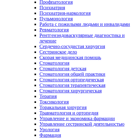
Профпатология
Психиатрия
Психиатрия-наркология
Пульмонология
Работа с пожилыми людьми и инвалидами
Ревматология
Рентгенэндоваскулярные диагностика и
лечение
Сердечно-сосудистая хирургия
Сестринское дело
Скорая медицинская помощь
Стоматология
Стоматология детская
Стоматология общей практики
Стоматология ортопедическая
Стоматология терапевтическая
Стоматология хирургическая
Терапия
Токсикология
Торакальная хирургия
Травматология и ортопедия
Управление и экономика фармации
Управление сестринской деятельностью
Урология
Фармация