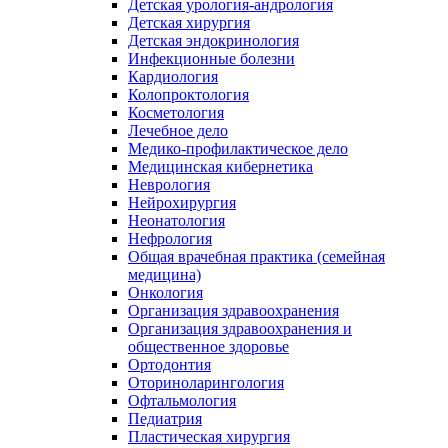
Детская урология-андрология
Детская хирургия
Детская эндокринология
Инфекционные болезни
Кардиология
Колопроктология
Косметология
Лечебное дело
Медико-профилактическое дело
Медицинская кибернетика
Неврология
Нейрохирургия
Неонатология
Нефрология
Общая врачебная практика (семейная
медицина)
Онкология
Организация здравоохранения
Организация здравоохранения и
общественное здоровье
Ортодонтия
Оториноларингология
Офтальмология
Педиатрия
Пластическая хирургия