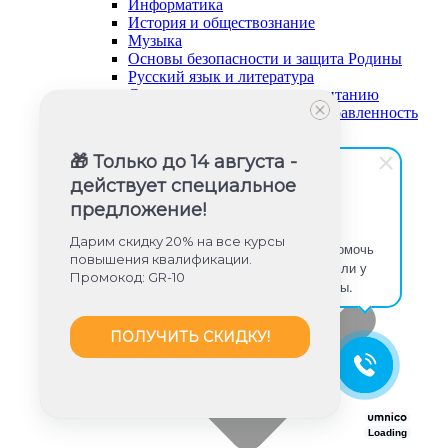
Информатика
История и обществознание
Музыка
Основы безопасности и защита Родины
Русский язык и литература
Советник директора по воспитанию
Социально-гуманитарная направленность
Социальный педагог
Техническая направленность
🎁 Только до 14 августа -
Труд (технология)
действует специальное
Туризм и краеведение
Тьюторское сопровождение
предложение!
Физика
Юлия Игишева
Физическое воспитание
Дарим скидку 20% на все курсы
Здравствуйте! Готова помочь
Химия
повышения квалификации.
вам. Напишите мне, если у
Художественная направленность
Промокод: GR-10
вас появятся вопросы.
Дошкольное образование (ФГОС ДО)
ПОЛУЧИТЬ СКИДКУ!
Loading