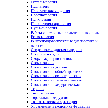
Офтальмология
Педиатрия
Пластическая хирургия
Профпатология
Психиатрия
Психиатрия-наркология
Пульмонология
Работа с пожилыми людьми и инвалидами
Ревматология
Рентгенэндоваскулярные диагностика и
лечение
Сердечно-сосудистая хирургия
Сестринское дело
Скорая медицинская помощь
Стоматология
Стоматология детская
Стоматология общей практики
Стоматология ортопедическая
Стоматология терапевтическая
Стоматология хирургическая
Терапия
Токсикология
Торакальная хирургия
Травматология и ортопедия
Управление и экономика фармации