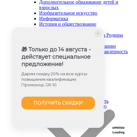
Дополнительное образование детей и
взрослых
Изобразительное искусство
Информатика
История и обществознание
Музыка
Основы безопасности и защита Родины
Русский язык и литература
Советник директора по воспитанию
🎁 Только до 14 августа -
Социально-гуманитарная направленность
действует специальное
Социальный педагог
Техническая направленность
предложение!
Труд (технология)
Туризм и краеведение
Дарим скидку 20% на все курсы
Тьюторское сопровождение
повышения квалификации.
Физика
Промокод: GR-10
Физическое воспитание
Химия
Художественная направленность
ПОЛУЧИТЬ СКИДКУ!
Дошкольное образование (ФГОС ДО)
Loading