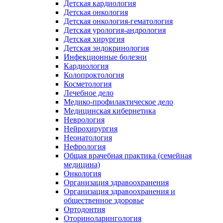
Детская кардиология
Детская онкология
Детская онкология-гематология
Детская урология-андрология
Детская хирургия
Детская эндокринология
Инфекционные болезни
Кардиология
Колопроктология
Косметология
Лечебное дело
Медико-профилактическое дело
Медицинская кибернетика
Неврология
Нейрохирургия
Неонатология
Нефрология
Общая врачебная практика (семейная
медицина)
Онкология
Организация здравоохранения
Организация здравоохранения и
общественное здоровье
Ортодонтия
Оториноларингология