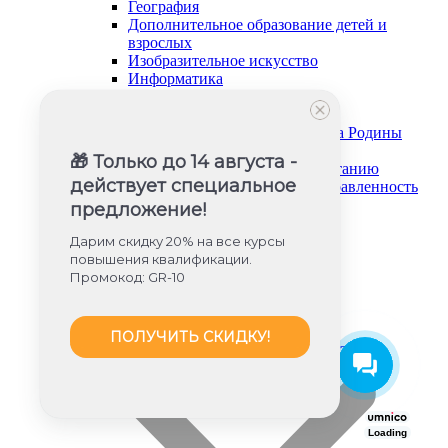
География
Дополнительное образование детей и
взрослых
Изобразительное искусство
Информатика
История и обществознание
Музыка
Основы безопасности и защита Родины
Русский язык и литература
🎁 Только до 14 августа -
Советник директора по воспитанию
действует специальное
Социально-гуманитарная направленность
Социальный педагог
предложение!
Техническая направленность
Труд (технология)
Дарим скидку 20% на все курсы
Туризм и краеведение
повышения квалификации.
Тьюторское сопровождение
Промокод: GR-10
Физика
Физическое воспитание
Химия
ПОЛУЧИТЬ СКИДКУ!
Художественная направленность
Дошкольное образование (ФГОС ДО)
Loading