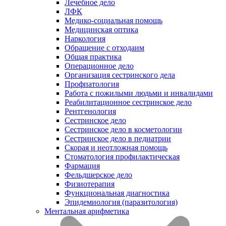
Лечебное дело
ЛФК
Медико-социальная помощь
Медицинская оптика
Наркология
Обращение с отходаим
Общая практика
Операционное дело
Организация сестринского дела
Профпатология
Работа с пожилыми людьми и инвалидами
Реабилитационное сестринское дело
Рентгенология
Сестринское дело
Сестринское дело в косметологии
Сестринское дело в педиатрии
Скорая и неотложная помощь
Стоматология профилактическая
Фармация
Фельдшерское дело
Физиотерапия
Функциональная диагностика
Эпидемиология (паразитология)
Ментальная арифметика