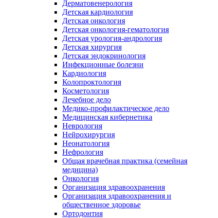
Дерматовенерология
Детская кардиология
Детская онкология
Детская онкология-гематология
Детская урология-андрология
Детская хирургия
Детская эндокринология
Инфекционные болезни
Кардиология
Колопроктология
Косметология
Лечебное дело
Медико-профилактическое дело
Медицинская кибернетика
Неврология
Нейрохирургия
Неонатология
Нефрология
Общая врачебная практика (семейная
медицина)
Онкология
Организация здравоохранения
Организация здравоохранения и
общественное здоровье
Ортодонтия