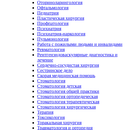
Оториноларингология
Офтальмология
Педиатрия
Пластическая хирургия
Профпатология
Психиатрия
Психиатрия-наркология
Пульмонология
Работа с пожилыми людьми и инвалидами
Ревматология
Рентгенэндоваскулярные диагностика и
лечение
Сердечно-сосудистая хирургия
Сестринское дело
Скорая медицинская помощь
Стоматология
Стоматология детская
Стоматология общей практики
Стоматология ортопедическая
Стоматология терапевтическая
Стоматология хирургическая
Терапия
Токсикология
Торакальная хирургия
Травматология и ортопедия