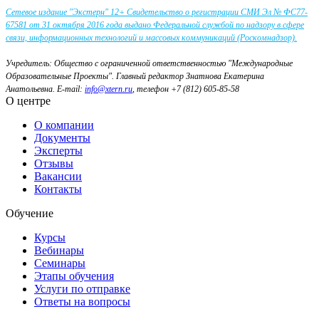
Сетевое издание "Экстерн" 12+ Свидетельство о регистрации СМИ Эл № ФС77-
67581 от 31 октября 2016 года выдано Федеральной службой по надзору в сфере
связи, информационных технологий и массовых коммуникаций (Роскомнадзор).
Учредитель: Общество с ограниченной ответственностью "Международные
Образовательные Проекты".
Главный редактор Знатнова Екатерина
Анатольевна.
E-mail:
info@xtern.ru
, телефон +7 (812) 605-85-58
О центре
О компании
Документы
Эксперты
Отзывы
Вакансии
Контакты
Обучение
Курсы
Вебинары
Семинары
Этапы обучения
Услуги по отправке
Ответы на вопросы