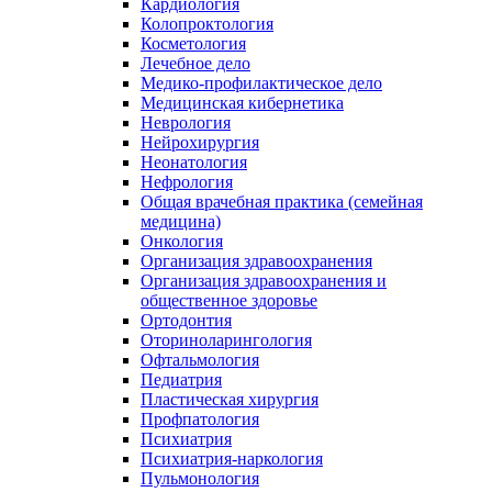
Кардиология
Колопроктология
Косметология
Лечебное дело
Медико-профилактическое дело
Медицинская кибернетика
Неврология
Нейрохирургия
Неонатология
Нефрология
Общая врачебная практика (семейная
медицина)
Онкология
Организация здравоохранения
Организация здравоохранения и
общественное здоровье
Ортодонтия
Оториноларингология
Офтальмология
Педиатрия
Пластическая хирургия
Профпатология
Психиатрия
Психиатрия-наркология
Пульмонология