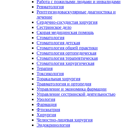
Работа с пожилыми людьми и инвалидами
Ревматология
Рентгенэндоваскулярные диагностика и
лечение
Сердечно-сосудистая хирургия
Сестринское дело
Скорая медицинская помощь
Стоматология
Стоматология детская
Стоматология общей практики
Стоматология ортопедическая
Стоматология терапевтическая
Стоматология хирургическая
Терапия
Токсикология
Торакальная хирургия
Травматология и ортопедия
Управление и экономика фармации
Управление сестринской деятельностью
Урология
Фармация
Фтизиатрия
Хирургия
Челюстно-лицевая хирургия
Эндокринология