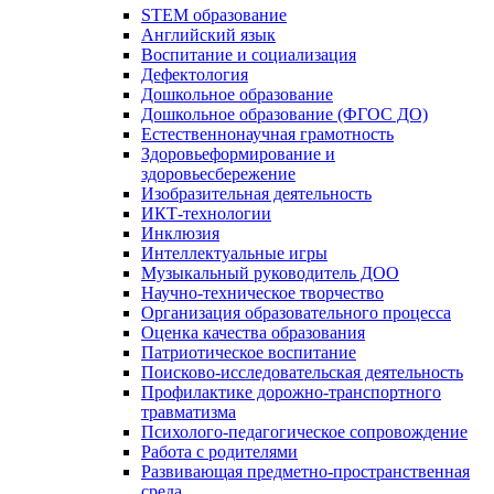
STEM образование
Английский язык
Воспитание и социализация
Дефектология
Дошкольное образование
Дошкольное образование (ФГОС ДО)
Естественнонаучная грамотность
Здоровьеформирование и
здоровьесбережение
Изобразительная деятельность
ИКТ-технологии
Инклюзия
Интеллектуальные игры
Музыкальный руководитель ДОО
Научно-техническое творчество
Организация образовательного процесса
Оценка качества образования
Патриотическое воспитание
Поисково-исследовательская деятельность
Профилактике дорожно-транспортного
травматизма
Психолого-педагогическое сопровождение
Работа с родителями
Развивающая предметно-пространственная
среда