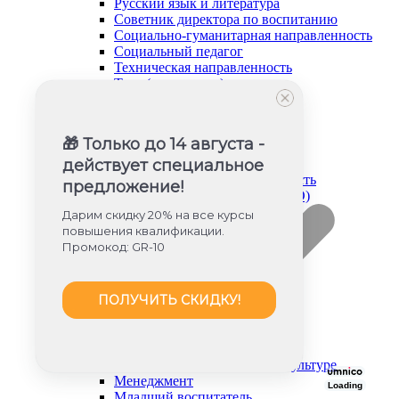
Русский язык и литература
Советник директора по воспитанию
Социально-гуманитарная направленность
Социальный педагог
Техническая направленность
Труд (технология)
Туризм и краеведение
Тьюторское сопровождение
Физика
🎁 Только до 14 августа -
Физическое воспитание
Химия
действует специальное
Художественная направленность
предложение!
Дошкольное образование (ФГОС ДО)
Дарим скидку 20% на все курсы
повышения квалификации.
Промокод: GR-10
ПОЛУЧИТЬ СКИДКУ!
Дошкольное образование
Инструктор по физической культуре
Менеджмент
Loading
Младший воспитатель