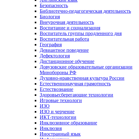
Безопасность
Библиотечно-педагогическая деятельность
Биология
Внеурочная деятельность
Воспитание и социализация
Воспитатель группы продленного дня
Воспитательная работа
География
Девиантное поведение
Дефектология
Дистанционное обучение
Довузовские образовательные организации
Минобороны РФ
Духовно‑нравственная культура России
Естественнонаучная грамотность
Естествознание
Здоровьесберегающие технологии
Игровые технологи
ИЗО
ИЗО и черчение
ИКТ-технологии
Инклюзивное образование
Инклюзия
Иностранный язык