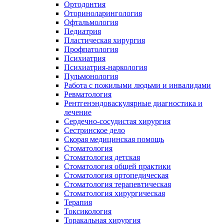
Ортодонтия
Оториноларингология
Офтальмология
Педиатрия
Пластическая хирургия
Профпатология
Психиатрия
Психиатрия-наркология
Пульмонология
Работа с пожилыми людьми и инвалидами
Ревматология
Рентгенэндоваскулярные диагностика и
лечение
Сердечно-сосудистая хирургия
Сестринское дело
Скорая медицинская помощь
Стоматология
Стоматология детская
Стоматология общей практики
Стоматология ортопедическая
Стоматология терапевтическая
Стоматология хирургическая
Терапия
Токсикология
Торакальная хирургия