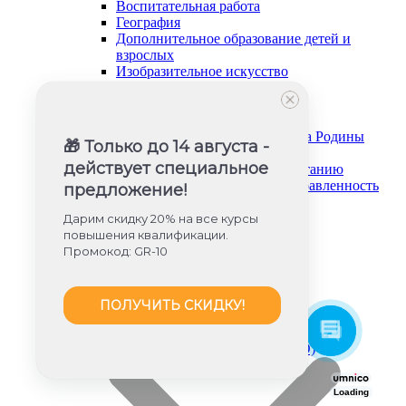
Воспитательная работа
География
Дополнительное образование детей и
взрослых
Изобразительное искусство
Информатика
История и обществознание
Музыка
Основы безопасности и защита Родины
🎁 Только до 14 августа -
Русский язык и литература
действует специальное
Советник директора по воспитанию
Социально-гуманитарная направленность
предложение!
Социальный педагог
Техническая направленность
Дарим скидку 20% на все курсы
Труд (технология)
повышения квалификации.
Туризм и краеведение
Промокод: GR-10
Тьюторское сопровождение
Физика
Физическое воспитание
ПОЛУЧИТЬ СКИДКУ!
Химия
Художественная направленность
Дошкольное образование (ФГОС ДО)
Loading