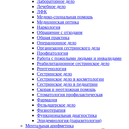
Лабораторное дело
Лечебное дело
ЛФК
Медико-социальная помощь
Медицинская оптика
Наркология
Обращение с отходаим
Общая практика
Операционное дело
Организация сестринского дела
Профпатология
Работа с пожилыми людьми и инвалидами
Реабилитационное сестринское дело
Рентгенология
Сестринское дело
Сестринское дело в косметологии
Сестринское дело в педиатрии
Скорая и неотложная помощь
Стоматология профилактическая
Фармация
Фельдшерское дело
Физиотерапия
Функциональная диагностика
Эпидемиология (паразитология)
Ментальная арифметика