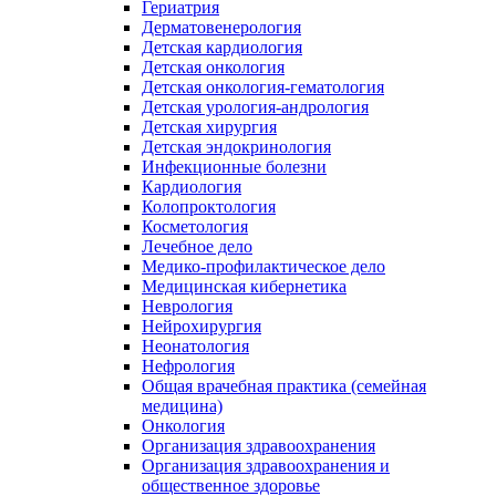
Гериатрия
Дерматовенерология
Детская кардиология
Детская онкология
Детская онкология-гематология
Детская урология-андрология
Детская хирургия
Детская эндокринология
Инфекционные болезни
Кардиология
Колопроктология
Косметология
Лечебное дело
Медико-профилактическое дело
Медицинская кибернетика
Неврология
Нейрохирургия
Неонатология
Нефрология
Общая врачебная практика (семейная
медицина)
Онкология
Организация здравоохранения
Организация здравоохранения и
общественное здоровье