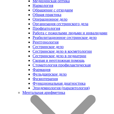
Медицинская оптика
Наркология
Обращение с отходаим
Общая практика
Операционное дело
Организация сестринского дела
Профпатология
Работа с пожилыми людьми и инвалидами
Реабилитационное сестринское дело
Рентгенология
Сестринское дело
Сестринское дело в косметологии
Сестринское дело в педиатрии
Скорая и неотложная помощь
Стоматология профилактическая
Фармация
Фельдшерское дело
Физиотерапия
Функциональная диагностика
Эпидемиология (паразитология)
Ментальная арифметика