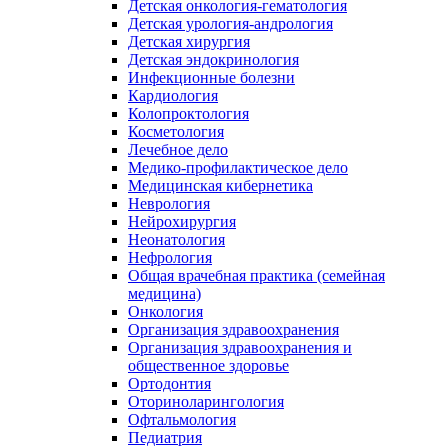
Детская онкология-гематология
Детская урология-андрология
Детская хирургия
Детская эндокринология
Инфекционные болезни
Кардиология
Колопроктология
Косметология
Лечебное дело
Медико-профилактическое дело
Медицинская кибернетика
Неврология
Нейрохирургия
Неонатология
Нефрология
Общая врачебная практика (семейная
медицина)
Онкология
Организация здравоохранения
Организация здравоохранения и
общественное здоровье
Ортодонтия
Оториноларингология
Офтальмология
Педиатрия