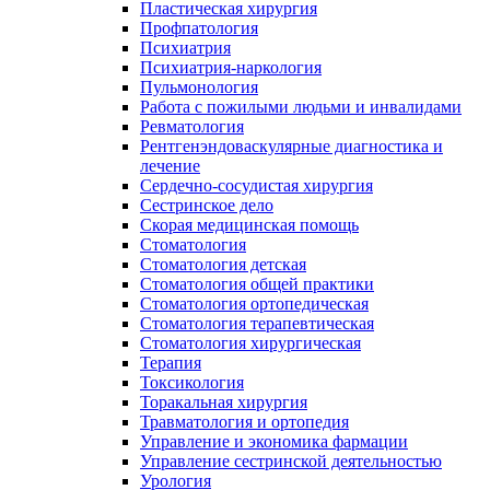
Пластическая хирургия
Профпатология
Психиатрия
Психиатрия-наркология
Пульмонология
Работа с пожилыми людьми и инвалидами
Ревматология
Рентгенэндоваскулярные диагностика и
лечение
Сердечно-сосудистая хирургия
Сестринское дело
Скорая медицинская помощь
Стоматология
Стоматология детская
Стоматология общей практики
Стоматология ортопедическая
Стоматология терапевтическая
Стоматология хирургическая
Терапия
Токсикология
Торакальная хирургия
Травматология и ортопедия
Управление и экономика фармации
Управление сестринской деятельностью
Урология