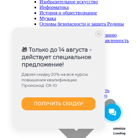
Изобразительное искусство
Информатика
История и обществознание
Музыка
Основы безопасности и защита Родины
Русский язык и литература
Советник директора по воспитанию
Социально-гуманитарная направленность
Социальный педагог
🎁 Только до 14 августа -
Техническая направленность
действует специальное
Труд (технология)
Туризм и краеведение
предложение!
Тьюторское сопровождение
Физика
Дарим скидку 20% на все курсы
Физическое воспитание
повышения квалификации.
Химия
Промокод: GR-10
Художественная направленность
Дошкольное образование (ФГОС ДО)
ПОЛУЧИТЬ СКИДКУ!
Loading