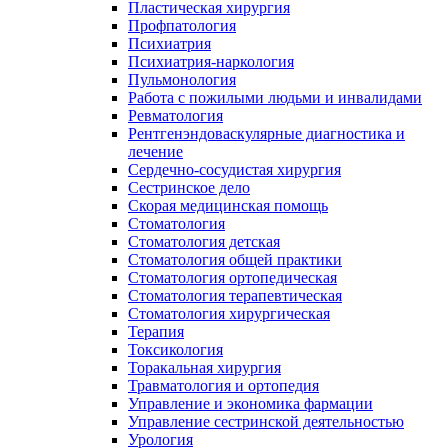
Пластическая хирургия
Профпатология
Психиатрия
Психиатрия-наркология
Пульмонология
Работа с пожилыми людьми и инвалидами
Ревматология
Рентгенэндоваскулярные диагностика и
лечение
Сердечно-сосудистая хирургия
Сестринское дело
Скорая медицинская помощь
Стоматология
Стоматология детская
Стоматология общей практики
Стоматология ортопедическая
Стоматология терапевтическая
Стоматология хирургическая
Терапия
Токсикология
Торакальная хирургия
Травматология и ортопедия
Управление и экономика фармации
Управление сестринской деятельностью
Урология