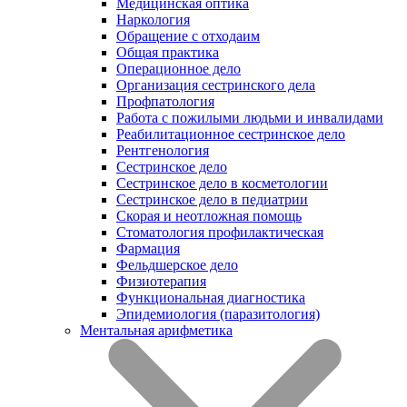
Медицинская оптика
Наркология
Обращение с отходаим
Общая практика
Операционное дело
Организация сестринского дела
Профпатология
Работа с пожилыми людьми и инвалидами
Реабилитационное сестринское дело
Рентгенология
Сестринское дело
Сестринское дело в косметологии
Сестринское дело в педиатрии
Скорая и неотложная помощь
Стоматология профилактическая
Фармация
Фельдшерское дело
Физиотерапия
Функциональная диагностика
Эпидемиология (паразитология)
Ментальная арифметика