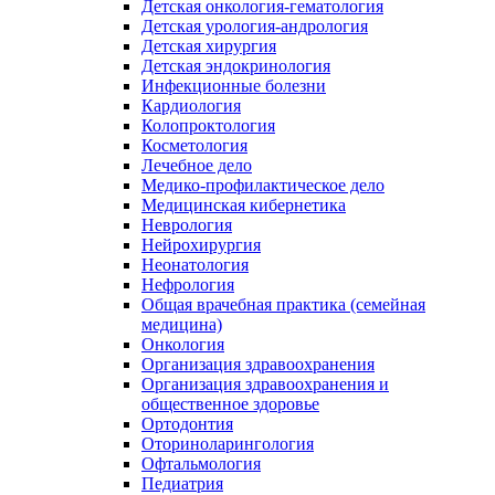
Детская онкология-гематология
Детская урология-андрология
Детская хирургия
Детская эндокринология
Инфекционные болезни
Кардиология
Колопроктология
Косметология
Лечебное дело
Медико-профилактическое дело
Медицинская кибернетика
Неврология
Нейрохирургия
Неонатология
Нефрология
Общая врачебная практика (семейная
медицина)
Онкология
Организация здравоохранения
Организация здравоохранения и
общественное здоровье
Ортодонтия
Оториноларингология
Офтальмология
Педиатрия