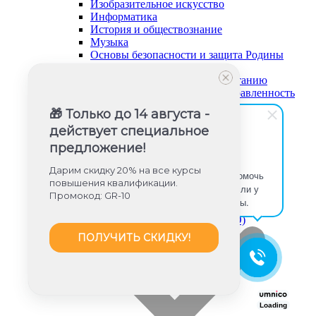
Изобразительное искусство
Информатика
История и обществознание
Музыка
Основы безопасности и защита Родины
Русский язык и литература
Советник директора по воспитанию
Социально-гуманитарная направленность
Социальный педагог
🎁 Только до 14 августа -
Техническая направленность
действует специальное
Труд (технология)
Туризм и краеведение
предложение!
Тьюторское сопровождение
Юлия Игишева
Физика
Дарим скидку 20% на все курсы
Здравствуйте! Готова помочь
Физическое воспитание
повышения квалификации.
вам. Напишите мне, если у
Химия
Промокод: GR-10
вас появятся вопросы.
Художественная направленность
Дошкольное образование (ФГОС ДО)
ПОЛУЧИТЬ СКИДКУ!
Loading