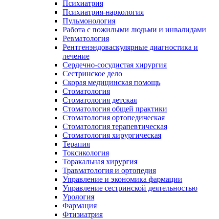
Психиатрия
Психиатрия-наркология
Пульмонология
Работа с пожилыми людьми и инвалидами
Ревматология
Рентгенэндоваскулярные диагностика и
лечение
Сердечно-сосудистая хирургия
Сестринское дело
Скорая медицинская помощь
Стоматология
Стоматология детская
Стоматология общей практики
Стоматология ортопедическая
Стоматология терапевтическая
Стоматология хирургическая
Терапия
Токсикология
Торакальная хирургия
Травматология и ортопедия
Управление и экономика фармации
Управление сестринской деятельностью
Урология
Фармация
Фтизиатрия