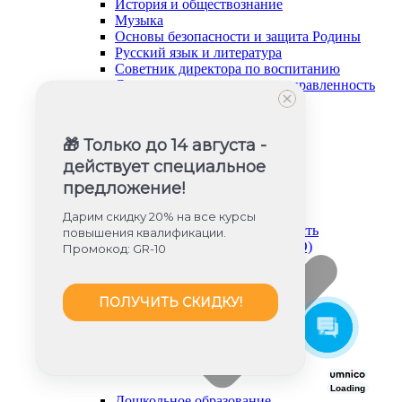
История и обществознание
Музыка
Основы безопасности и защита Родины
Русский язык и литература
Советник директора по воспитанию
Социально-гуманитарная направленность
Социальный педагог
Техническая направленность
Труд (технология)
🎁 Только до 14 августа -
Туризм и краеведение
действует специальное
Тьюторское сопровождение
Физика
предложение!
Физическое воспитание
Химия
Дарим скидку 20% на все курсы
Художественная направленность
повышения квалификации.
Дошкольное образование (ФГОС ДО)
Промокод: GR-10
ПОЛУЧИТЬ СКИДКУ!
Loading
Дошкольное образование