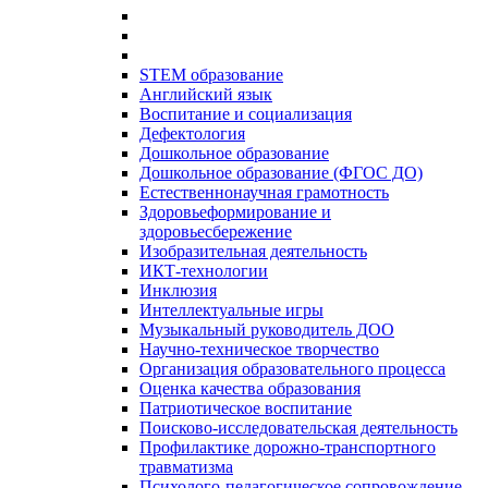
STEM образование
Английский язык
Воспитание и социализация
Дефектология
Дошкольное образование
Дошкольное образование (ФГОС ДО)
Естественнонаучная грамотность
Здоровьеформирование и
здоровьесбережение
Изобразительная деятельность
ИКТ-технологии
Инклюзия
Интеллектуальные игры
Музыкальный руководитель ДОО
Научно-техническое творчество
Организация образовательного процесса
Оценка качества образования
Патриотическое воспитание
Поисково-исследовательская деятельность
Профилактике дорожно-транспортного
травматизма
Психолого-педагогическое сопровождение