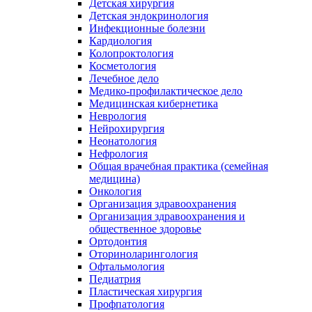
Детская хирургия
Детская эндокринология
Инфекционные болезни
Кардиология
Колопроктология
Косметология
Лечебное дело
Медико-профилактическое дело
Медицинская кибернетика
Неврология
Нейрохирургия
Неонатология
Нефрология
Общая врачебная практика (семейная
медицина)
Онкология
Организация здравоохранения
Организация здравоохранения и
общественное здоровье
Ортодонтия
Оториноларингология
Офтальмология
Педиатрия
Пластическая хирургия
Профпатология