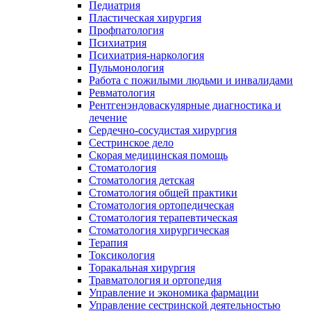
Педиатрия
Пластическая хирургия
Профпатология
Психиатрия
Психиатрия-наркология
Пульмонология
Работа с пожилыми людьми и инвалидами
Ревматология
Рентгенэндоваскулярные диагностика и
лечение
Сердечно-сосудистая хирургия
Сестринское дело
Скорая медицинская помощь
Стоматология
Стоматология детская
Стоматология общей практики
Стоматология ортопедическая
Стоматология терапевтическая
Стоматология хирургическая
Терапия
Токсикология
Торакальная хирургия
Травматология и ортопедия
Управление и экономика фармации
Управление сестринской деятельностью