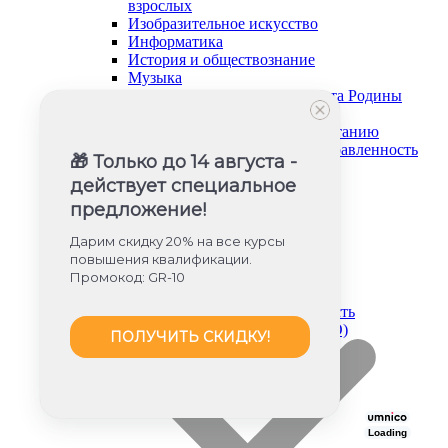
взрослых
Изобразительное искусство
Информатика
История и обществознание
Музыка
Основы безопасности и защита Родины
Русский язык и литература
Советник директора по воспитанию
Социально-гуманитарная направленность
🎁 Только до 14 августа -
Социальный педагог
действует специальное
Техническая направленность
Труд (технология)
предложение!
Туризм и краеведение
Тьюторское сопровождение
Дарим скидку 20% на все курсы
Физика
повышения квалификации.
Физическое воспитание
Промокод: GR-10
Химия
Художественная направленность
Дошкольное образование (ФГОС ДО)
ПОЛУЧИТЬ СКИДКУ!
Loading