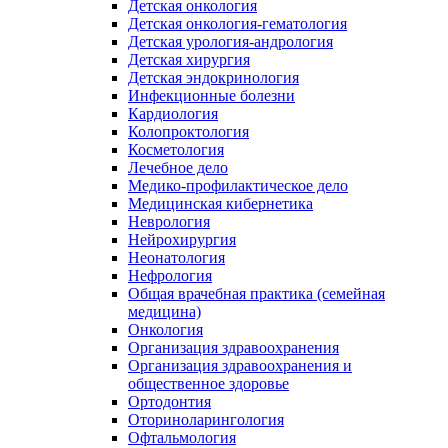
Детская онкология
Детская онкология-гематология
Детская урология-андрология
Детская хирургия
Детская эндокринология
Инфекционные болезни
Кардиология
Колопроктология
Косметология
Лечебное дело
Медико-профилактическое дело
Медицинская кибернетика
Неврология
Нейрохирургия
Неонатология
Нефрология
Общая врачебная практика (семейная
медицина)
Онкология
Организация здравоохранения
Организация здравоохранения и
общественное здоровье
Ортодонтия
Оториноларингология
Офтальмология