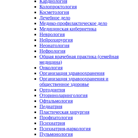
Кардиология
Колопроктология
Косметология
Лечебное дело
Медико-профилактическое дело
Медицинская кибернетика
Неврология
Нейрохирургия
Неонатология
Нефрология
Общая врачебная практика (семейная
медицина)
Онкология
Организация здравоохранения
Организация здравоохранения и
общественное здоровье
Ортодонтия
Оториноларингология
Офтальмология
Педиатрия
Пластическая хирургия
Профпатология
Психиатрия
Психиатрия-наркология
Пульмонология