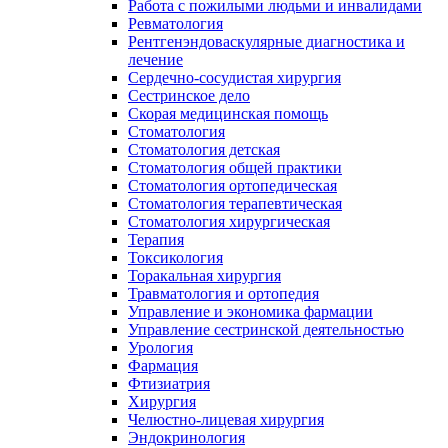
Работа с пожилыми людьми и инвалидами
Ревматология
Рентгенэндоваскулярные диагностика и
лечение
Сердечно-сосудистая хирургия
Сестринское дело
Скорая медицинская помощь
Стоматология
Стоматология детская
Стоматология общей практики
Стоматология ортопедическая
Стоматология терапевтическая
Стоматология хирургическая
Терапия
Токсикология
Торакальная хирургия
Травматология и ортопедия
Управление и экономика фармации
Управление сестринской деятельностью
Урология
Фармация
Фтизиатрия
Хирургия
Челюстно-лицевая хирургия
Эндокринология