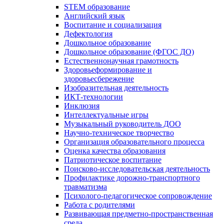
STEM образование
Английский язык
Воспитание и социализация
Дефектология
Дошкольное образование
Дошкольное образование (ФГОС ДО)
Естественнонаучная грамотность
Здоровьеформирование и
здоровьесбережение
Изобразительная деятельность
ИКТ-технологии
Инклюзия
Интеллектуальные игры
Музыкальный руководитель ДОО
Научно-техническое творчество
Организация образовательного процесса
Оценка качества образования
Патриотическое воспитание
Поисково-исследовательская деятельность
Профилактике дорожно-транспортного
травматизма
Психолого-педагогическое сопровождение
Работа с родителями
Развивающая предметно-пространственная
среда