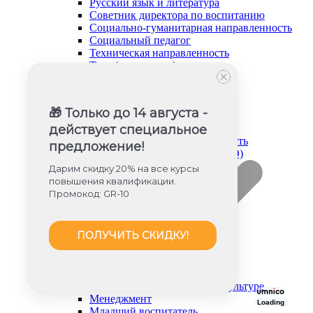
Русский язык и литература
Советник директора по воспитанию
Социально-гуманитарная направленность
Социальный педагог
Техническая направленность
Труд (технология)
Туризм и краеведение
Тьюторское сопровождение
Физика
🎁 Только до 14 августа -
Физическое воспитание
Химия
действует специальное
Художественная направленность
предложение!
Дошкольное образование (ФГОС ДО)
Дарим скидку 20% на все курсы
повышения квалификации.
Промокод: GR-10
ПОЛУЧИТЬ СКИДКУ!
Дошкольное образование
Инструктор по физической культуре
Менеджмент
Loading
Младший воспитатель