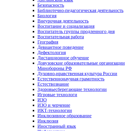
Безопасность
Библиотечно-педагогическая деятельность
Биология
Внеурочная деятельность
Воспитание и социализация
Воспитатель группы продленного дня
Воспитательная работа
География
Девиантное поведение
Дефектология
Дистанционное обучение
Довузовские образовательные организации
Минобороны РФ
Духовно‑нравственная культура России
Естественнонаучная грамотность
Естествознание
Здоровьесберегающие технологии
Игровые технологи
ИЗО
ИЗО и черчение
ИКТ-технологии
Инклюзивное образование
Инклюзия
Иностранный язык