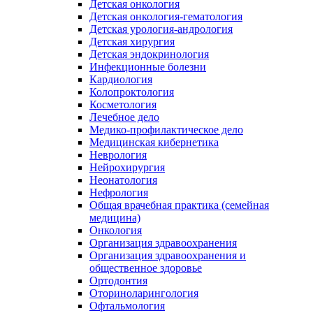
Детская онкология
Детская онкология-гематология
Детская урология-андрология
Детская хирургия
Детская эндокринология
Инфекционные болезни
Кардиология
Колопроктология
Косметология
Лечебное дело
Медико-профилактическое дело
Медицинская кибернетика
Неврология
Нейрохирургия
Неонатология
Нефрология
Общая врачебная практика (семейная
медицина)
Онкология
Организация здравоохранения
Организация здравоохранения и
общественное здоровье
Ортодонтия
Оториноларингология
Офтальмология