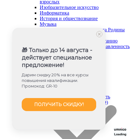
взрослых
Изобразительное искусство
Информатика
История и обществознание
Музыка
Основы безопасности и защита Родины
Русский язык и литература
Советник директора по воспитанию
Социально-гуманитарная направленность
🎁 Только до 14 августа -
Социальный педагог
действует специальное
Техническая направленность
Труд (технология)
предложение!
Туризм и краеведение
Тьюторское сопровождение
Дарим скидку 20% на все курсы
Физика
повышения квалификации.
Физическое воспитание
Промокод: GR-10
Химия
Художественная направленность
Дошкольное образование (ФГОС ДО)
ПОЛУЧИТЬ СКИДКУ!
Loading