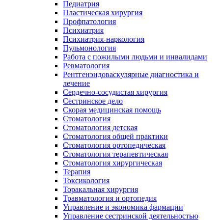
Педиатрия
Пластическая хирургия
Профпатология
Психиатрия
Психиатрия-наркология
Пульмонология
Работа с пожилыми людьми и инвалидами
Ревматология
Рентгенэндоваскулярные диагностика и
лечение
Сердечно-сосудистая хирургия
Сестринское дело
Скорая медицинская помощь
Стоматология
Стоматология детская
Стоматология общей практики
Стоматология ортопедическая
Стоматология терапевтическая
Стоматология хирургическая
Терапия
Токсикология
Торакальная хирургия
Травматология и ортопедия
Управление и экономика фармации
Управление сестринской деятельностью