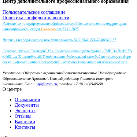
Центр дополнительного профессионального образования
Пользовательское соглашение
Политика конфиденциальности
Разрешение на осуществление образовательной деятельности на территории
инновационного центра
Сколково
от 23.12.2025
Лицензия на образовательную деятельность №Л035-01271-78/00346927
Сетевое издание "Экстерн" 12+ Свидетельство о регистрации СМИ Эл № ФС77-
67581 от 31 октября 2016 года выдано Федеральной службой по надзору в сфере
связи, информационных технологий и массовых коммуникаций (Роскомнадзор).
Учредитель: Общество с ограниченной ответственностью "Международные
Образовательные Проекты".
Главный редактор Знатнова Екатерина
Анатольевна.
E-mail:
info@xtern.ru
, телефон +7 (812) 605-85-58
О центре
О компании
Документы
Эксперты
Отзывы
Вакансии
Контакты