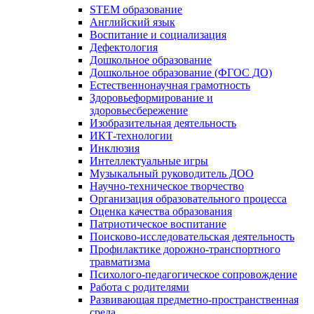
STEM образование
Английский язык
Воспитание и социализация
Дефектология
Дошкольное образование
Дошкольное образование (ФГОС ДО)
Естественнонаучная грамотность
Здоровьеформирование и
здоровьесбережение
Изобразительная деятельность
ИКТ-технологии
Инклюзия
Интеллектуальные игры
Музыкальный руководитель ДОО
Научно-техническое творчество
Организация образовательного процесса
Оценка качества образования
Патриотическое воспитание
Поисково-исследовательская деятельность
Профилактике дорожно-транспортного
травматизма
Психолого-педагогическое сопровождение
Работа с родителями
Развивающая предметно-пространственная
среда