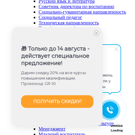
Русский язык и литература
Советник директора по воспитанию
Социально-гуманитарная направленность
Социальный педагог
Техническая направленность
Труд (технология)
Туризм и краеведение
Тьюторское сопровождение
Физика
🎁 Только до 14 августа -
Физическое воспитание
Химия
действует специальное
Художественная направленность
предложение!
Дошкольное образование (ФГОС ДО)
Юлия Игишева
Дарим скидку 20% на все курсы
Здравствуйте! Готова помочь
повышения квалификации.
вам. Напишите мне, если у
Промокод: GR-10
вас появятся вопросы.
ПОЛУЧИТЬ СКИДКУ!
Дошкольное образование
Инструктор по физической культуре
Менеджмент
Loading
Младший воспитатель