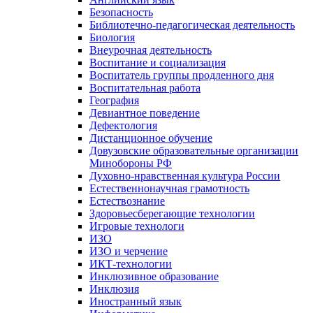
Безопасность
Библиотечно-педагогическая деятельность
Биология
Внеурочная деятельность
Воспитание и социализация
Воспитатель группы продленного дня
Воспитательная работа
География
Девиантное поведение
Дефектология
Дистанционное обучение
Довузовские образовательные организации
Минобороны РФ
Духовно‑нравственная культура России
Естественнонаучная грамотность
Естествознание
Здоровьесберегающие технологии
Игровые технологи
ИЗО
ИЗО и черчение
ИКТ-технологии
Инклюзивное образование
Инклюзия
Иностранный язык