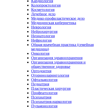
Кардиология
Колопроктология
Косметология
Лечебное дело
Медико-профилактическое дело
Медицинская кибернетика
Неврология
Нейрохирургия
Неонатология
Нефрология
Общая врачебная практика (семейная
медицина)
Онкология
Организация здравоохранения
Организация здравоохранения и
общественное здоровье
Ортодонтия
Оториноларингология
Офтальмология
Педиатрия
Пластическая хирургия
Профпатология
Психиатрия
Психиатрия-наркология
Пульмонология