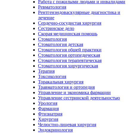
Работа с пожилыми людьми и инвалидами
Ревматология
Рентгенэндоваскулярные диагностика и
лечение
Сердечно-сосудистая хирургия
Сестринское дело
Скорая медицинская помощь
Стоматология
Стоматология детская
Стоматология общей практики
Стоматология ортопедическая
Стоматология терапевтическая
Стоматология хирургическая
Терапия
Токсикология
Торакальная хирургия
Травматология и ортопедия
Управление и экономика фармации
Управление сестринской деятельностью
Урология
Фармация
Фтизиатрия
Хирургия
Челюстно-лицевая хирургия
Эндокринология