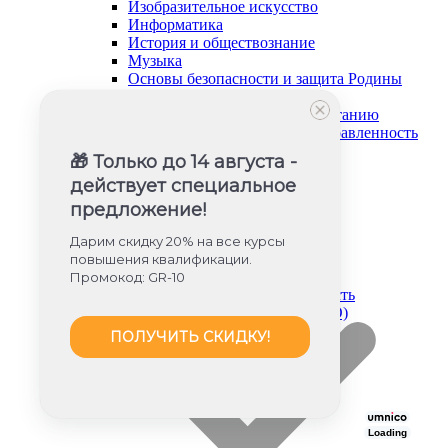
Изобразительное искусство
Информатика
История и обществознание
Музыка
Основы безопасности и защита Родины
Русский язык и литература
Советник директора по воспитанию
Социально-гуманитарная направленность
Социальный педагог
🎁 Только до 14 августа -
Техническая направленность
действует специальное
Труд (технология)
Туризм и краеведение
предложение!
Тьюторское сопровождение
Физика
Дарим скидку 20% на все курсы
Физическое воспитание
повышения квалификации.
Химия
Промокод: GR-10
Художественная направленность
Дошкольное образование (ФГОС ДО)
ПОЛУЧИТЬ СКИДКУ!
Loading