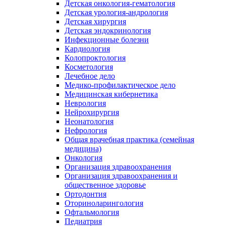
Детская онкология-гематология
Детская урология-андрология
Детская хирургия
Детская эндокринология
Инфекционные болезни
Кардиология
Колопроктология
Косметология
Лечебное дело
Медико-профилактическое дело
Медицинская кибернетика
Неврология
Нейрохирургия
Неонатология
Нефрология
Общая врачебная практика (семейная
медицина)
Онкология
Организация здравоохранения
Организация здравоохранения и
общественное здоровье
Ортодонтия
Оториноларингология
Офтальмология
Педиатрия