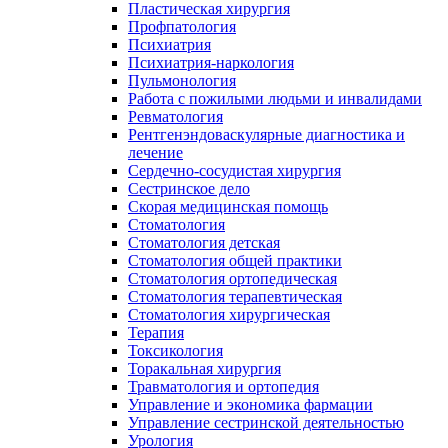
Пластическая хирургия
Профпатология
Психиатрия
Психиатрия-наркология
Пульмонология
Работа с пожилыми людьми и инвалидами
Ревматология
Рентгенэндоваскулярные диагностика и
лечение
Сердечно-сосудистая хирургия
Сестринское дело
Скорая медицинская помощь
Стоматология
Стоматология детская
Стоматология общей практики
Стоматология ортопедическая
Стоматология терапевтическая
Стоматология хирургическая
Терапия
Токсикология
Торакальная хирургия
Травматология и ортопедия
Управление и экономика фармации
Управление сестринской деятельностью
Урология