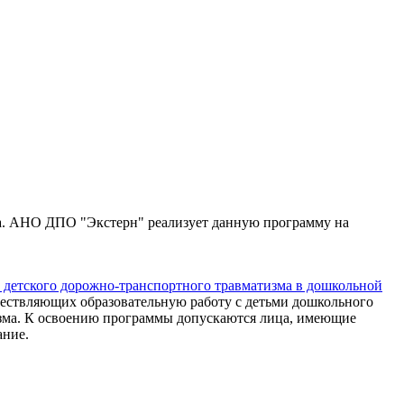
а. АНО ДПО "Экстерн" реализует данную программу на
 детского дорожно-транспортного травматизма в дошкольной
ществляющих образовательную работу с детьми дошкольного
изма. К освоению программы допускаются лица, имеющие
ание.