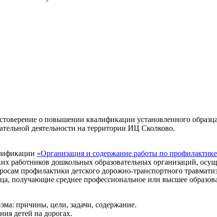
стоверение о повышении квалификации установленного образц
вательной деятельности на территории ИЦ Сколково.
алификации
«Организация и содержание работы по профилактике
ких работников дошкольных образовательных организаций, осу
опросам профилактики детского дорожно‑транспортного травмат
ица, получающие среднее профессиональное или высшее образов
ма: причины, цели, задачи, содержание.
ия детей на дорогах.