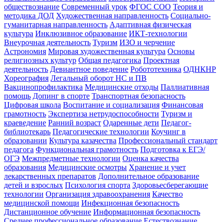
обществознание
Современный урок
ФГОС СОО
Теория и
методика ДОД
Художественная направленность
Социально-
гуманитарная направленность
Адаптивная физическая
культура
Инклюзивное образование
ИКТ-технологии
Внеурочная деятельность
Туризм
ИЗО и черчение
Астрономия
Мировая художественная культура
Основы
религиозных культур
Общая педагогика
Проектная
деятельность
Девиантное поведение
Робототехника
ОДНКНР
Хореография
Легальный оборот НС и ПВ
Вакцинопрофилактика
Медицинские отходы
Паллиативная
помощь
Допинг в спорте
Транспортная безопасность
Цифровая школа
Воспитание и социализация
Финансовая
грамотность
Экспертиза нетрудоспособности
Туризм и
краеведение
Ранний возраст
Одаренные дети
Педагог-
библиотекарь
Педагогические технологии
Коучинг в
образовании
Культура казачества
Профессиональный стандарт
педагога
Функциональная грамотность
Подготовка к ЕГЭ/
ОГЭ
Межпредметные технологии
Оценка качества
образования
Медицинские осмотры
Хранение и учет
лекарственных препаратов
Дополнительное образование
детей и взрослых
Психология спорта
Здоровьесберегающие
технологии
Организация здравоохранения
Качество
медицинской помощи
Инфекционная безопасность
Дистанционное обучение
Информационная безопасность
Среднее профессиональное образование
Естествознание