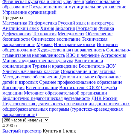
Физическая культура и спорт
Среднее профессиональное
образование
Государственное и муниципальное управление
Управление организацией
Предметы
Математика
Информатика
Русский язык и литература
Английский язык
Химия
Биология
География
Физика
Дефектология
Технология
Менеджмент
Обеспечение
безопасности
Физическое воспитание
Техническая
направленность
Музыка
Иностранные языки
История и
обществознание
Художественная направленность
Социально-
гуманитарная направленность
ИЗО и черчение
Астрономия
Мировая художественная культура
Воспитание и
социализация
Туризм и краеведение
Воспитатель ДОУ
Учитель начальных классов
Образование и педагогика
Методическое обеспечение
Дополнительное образование
детей и взрослых
Среднее профессиональное образование
Логопедия
Естествознание
Воспитатель СООУ
Служба
медиации
Методист образовательной организации
Библиотечно-педагогическая деятельность
ДНК России
Педагогическая деятельность по реализации дополнительных
общеобразовательных программ (туристско-краеведческая
направленность)
4 290
o
Быстрый просмотр
Купить в 1 клик