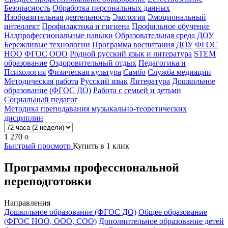
Безопасность
Обработка персональных данных
Изобразительная деятельность
Экология
Эмоциональный
интеллект
Профилактика и гигиена
Профильное обучение
Надпрофессиональные навыки
Образовательная среда ДОУ
Бережливые технологии
Программа воспитания ДОУ
ФГОС
НОО
ФГОС ООО
Родной русский язык и литература
STEM
образование
Оздоровительный отдых
Педагогика и
Психология
Физическая культура
Самбо
Служба медиации
Методическая работа
Русский язык
Литература
Дошкольное
образование (ФГОС ДО)
Работа с семьей и детьми
Социальный педагог
Методика преподавания музыкально-теоретических
дисциплин
1 270
o
Быстрый просмотр
Купить в 1 клик
Программы профессиональной
переподготовки
Направления
Дошкольное образование (ФГОС ДО)
Общее образование
(ФГОС НОО, ООО, СОО)
Дополнительное образование детей