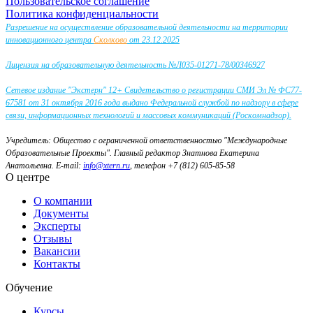
Пользовательское соглашение
Политика конфиденциальности
Разрешение на осуществление образовательной деятельности на территории
инновационного центра
Сколково
от 23.12.2025
Лицензия на образовательную деятельность №Л035-01271-78/00346927
Сетевое издание "Экстерн" 12+ Свидетельство о регистрации СМИ Эл № ФС77-
67581 от 31 октября 2016 года выдано Федеральной службой по надзору в сфере
связи, информационных технологий и массовых коммуникаций (Роскомнадзор).
Учредитель: Общество с ограниченной ответственностью "Международные
Образовательные Проекты".
Главный редактор Знатнова Екатерина
Анатольевна.
E-mail:
info@xtern.ru
, телефон +7 (812) 605-85-58
О центре
О компании
Документы
Эксперты
Отзывы
Вакансии
Контакты
Обучение
Курсы