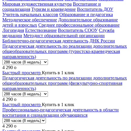
Мировая художественная культура
Воспитание и
социализация
Туризм и краеведение
Воспитатель ДОУ
Учитель начальных классов
Образование и педагогика
Методическое обеспечение
Дополнительное образование
детей и взрослых
Среднее профессиональное образование
Логопедия
Естествознание
Воспитатель СООУ
Служба
медиации
Методист образовательной организации
Библиотечно-педагогическая деятельность
ДНК России
Педагогическая деятельность по реализации дополнительных
общеобразовательных программ (туристско-краеведческая
направленность)
4 290
o
Быстрый просмотр
Купить в 1 клик
Педагогическая деятельность по реализации дополнительных
общеобразовательных программ (физкультурно-спортивная
направленность)
4 290
o
Быстрый просмотр
Купить в 1 клик
Профессионально-педагогическая деятельность в области
воспитания и социализации обучающихся
4 290
o