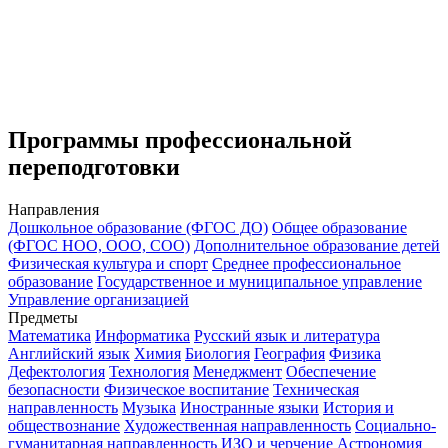
Программы профессиональной
переподготовки
Направления
Дошкольное образование (ФГОС ДО)
Общее образование
(ФГОС НОО, ООО, СОО)
Дополнительное образование детей
Физическая культура и спорт
Среднее профессиональное
образование
Государственное и муниципальное управление
Управление организацией
Предметы
Математика
Информатика
Русский язык и литература
Английский язык
Химия
Биология
География
Физика
Дефектология
Технология
Менеджмент
Обеспечение
безопасности
Физическое воспитание
Техническая
направленность
Музыка
Иностранные языки
История и
обществознание
Художественная направленность
Социально-
гуманитарная направленность
ИЗО и черчение
Астрономия