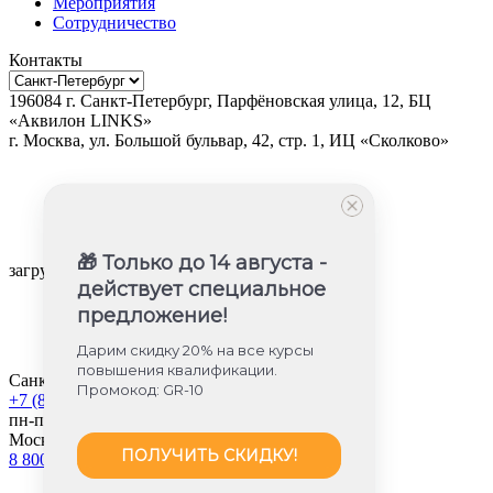
Мероприятия
Сотрудничество
Контакты
196084
г.
Санкт-Петербург
,
Парфёновская улица, 12, БЦ
«Аквилон LINKS»
г.
Москва
, ул.
Большой бульвар, 42, стр. 1, ИЦ «Сколково»
🎁 Только до 14 августа -
загрузка карты...
действует специальное
предложение!
Дарим скидку 20% на все курсы
повышения квалификации.
Санкт-Петербург
Промокод: GR-10
+7 (812) 605-85-58
пн-пт с 9:00 до 18:00
Москва
ПОЛУЧИТЬ СКИДКУ!
8 800 350-45-56