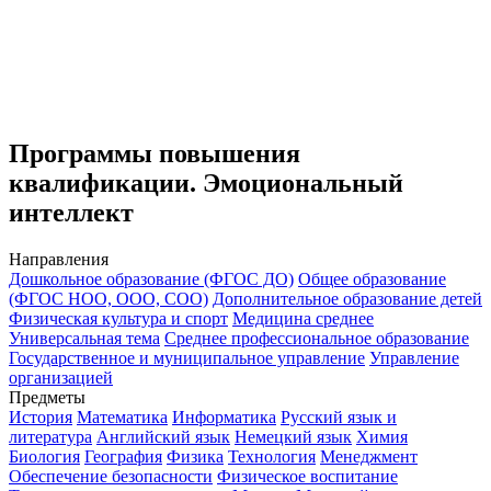
Программы повышения
квалификации. Эмоциональный
интеллект
Направления
Дошкольное образование (ФГОС ДО)
Общее образование
(ФГОС НОО, ООО, СОО)
Дополнительное образование детей
Физическая культура и спорт
Медицина среднее
Универсальная тема
Среднее профессиональное образование
Государственное и муниципальное управление
Управление
организацией
Предметы
История
Математика
Информатика
Русский язык и
литература
Английский язык
Немецкий язык
Химия
Биология
География
Физика
Технология
Менеджмент
Обеспечение безопасности
Физическое воспитание