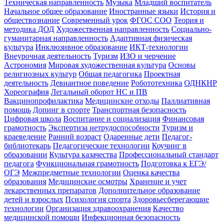
Техническая направленность
Музыка
Младший воспитатель
Начальное общее образование
Иностранные языки
История и
обществознание
Современный урок
ФГОС СОО
Теория и
методика ДОД
Художественная направленность
Социально-
гуманитарная направленность
Адаптивная физическая
культура
Инклюзивное образование
ИКТ-технологии
Внеурочная деятельность
Туризм
ИЗО и черчение
Астрономия
Мировая художественная культура
Основы
религиозных культур
Общая педагогика
Проектная
деятельность
Девиантное поведение
Робототехника
ОДНКНР
Хореография
Легальный оборот НС и ПВ
Вакцинопрофилактика
Медицинские отходы
Паллиативная
помощь
Допинг в спорте
Транспортная безопасность
Цифровая школа
Воспитание и социализация
Финансовая
грамотность
Экспертиза нетрудоспособности
Туризм и
краеведение
Ранний возраст
Одаренные дети
Педагог-
библиотекарь
Педагогические технологии
Коучинг в
образовании
Культура казачества
Профессиональный стандарт
педагога
Функциональная грамотность
Подготовка к ЕГЭ/
ОГЭ
Межпредметные технологии
Оценка качества
образования
Медицинские осмотры
Хранение и учет
лекарственных препаратов
Дополнительное образование
детей и взрослых
Психология спорта
Здоровьесберегающие
технологии
Организация здравоохранения
Качество
медицинской помощи
Инфекционная безопасность