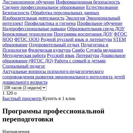
Дистанционное обучение
Информационная безопасность
Среднее профессиональное образование
Естествознание
Безопасность
Обработка персональных данных
Изобразительная деятельность
Экология
Эмоциональный
интеллект
Профилактика и гигиена
Профильное обучение
Надпрофессиональные навыки
Образовательная среда ДОУ
Бережливые технологии
Программа воспитания ДОУ
ФГОС
НОО
ФГОС ООО
Родной русский язык и литература
STEM
образование
Оздоровительный отдых
Педагогика и
Психология
Физическая культура
Самбо
Служба медиации
Методическая работа
Русский язык
Литература
Дошкольное
образование (ФГОС ДО)
Работа с семьей и детьми
Социальный педагог
Актуальные вопросы психолого-педагогического
сопровождения развития эмоционального интеллекта детей
дошкольного возраста
1 320
o
Быстрый просмотр
Купить в 1 клик
Программы профессиональной
переподготовки
Направления