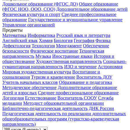
Дошкольное образование (ФГОС ДО)
Общее образование
(ФГОС НОО, ООО, СОО)
Дополнительное образование детей
Физическая культура и спорт
Среднее профессиональное
образование
Государственное и муниципальное управление
Управление организацией
Предметы
Математика
Информатика
Русский язык и литература
Английский язык
Химия
Биология
География
Физика
Дефектология
Технология
Менеджмент
Обеспечение
безопасности
Физическое воспитание
Техническая
направленность
Музыка
Иностранные языки
История и
обществознание
Художественная направленность
Социально-
гуманитарная направленность
ИЗО и черчение
Астрономия
Мировая художественная культура
Воспитание и
социализация
Туризм и краеведение
Воспитатель ДОУ
Учитель начальных классов
Образование и педагогика
Методическое обеспечение
Дополнительное образование
детей и взрослых
Среднее профессиональное образование
Логопедия
Естествознание
Воспитатель СООУ
Служба
медиации
Методист образовательной организации
Библиотечно-педагогическая деятельность
ДНК России
Педагогическая деятельность по реализации дополнительных
общеобразовательных программ (туристско-краеведческая
направленность)