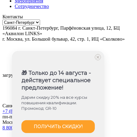
Мероприятия
Сотрудничество
Контакты
196084
г.
Санкт-Петербург
,
Парфёновская улица, 12, БЦ
«Аквилон LINKS»
г.
Москва
, ул.
Большой бульвар, 42, стр. 1, ИЦ «Сколково»
🎁 Только до 14 августа -
загрузка карты...
действует специальное
предложение!
Дарим скидку 20% на все курсы
повышения квалификации.
Санкт-Петербург
Промокод: GR-10
+7 (812) 605-85-58
пн-пт с 9:00 до 18:00
Москва
ПОЛУЧИТЬ СКИДКУ!
8 800 350-45-56