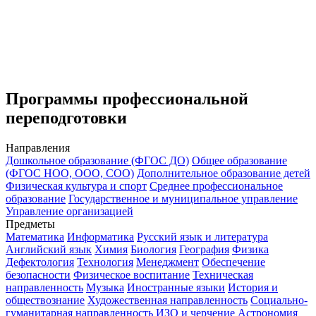
Программы профессиональной
переподготовки
Направления
Дошкольное образование (ФГОС ДО)
Общее образование
(ФГОС НОО, ООО, СОО)
Дополнительное образование детей
Физическая культура и спорт
Среднее профессиональное
образование
Государственное и муниципальное управление
Управление организацией
Предметы
Математика
Информатика
Русский язык и литература
Английский язык
Химия
Биология
География
Физика
Дефектология
Технология
Менеджмент
Обеспечение
безопасности
Физическое воспитание
Техническая
направленность
Музыка
Иностранные языки
История и
обществознание
Художественная направленность
Социально-
гуманитарная направленность
ИЗО и черчение
Астрономия