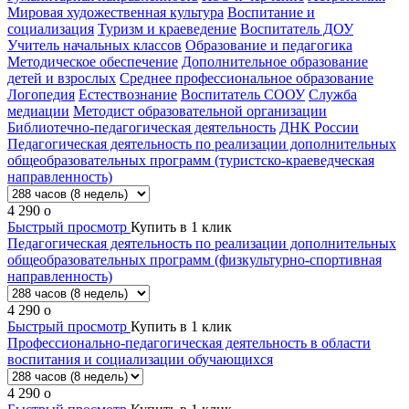
Мировая художественная культура
Воспитание и
социализация
Туризм и краеведение
Воспитатель ДОУ
Учитель начальных классов
Образование и педагогика
Методическое обеспечение
Дополнительное образование
детей и взрослых
Среднее профессиональное образование
Логопедия
Естествознание
Воспитатель СООУ
Служба
медиации
Методист образовательной организации
Библиотечно-педагогическая деятельность
ДНК России
Педагогическая деятельность по реализации дополнительных
общеобразовательных программ (туристско-краеведческая
направленность)
4 290
o
Быстрый просмотр
Купить в 1 клик
Педагогическая деятельность по реализации дополнительных
общеобразовательных программ (физкультурно-спортивная
направленность)
4 290
o
Быстрый просмотр
Купить в 1 клик
Профессионально-педагогическая деятельность в области
воспитания и социализации обучающихся
4 290
o