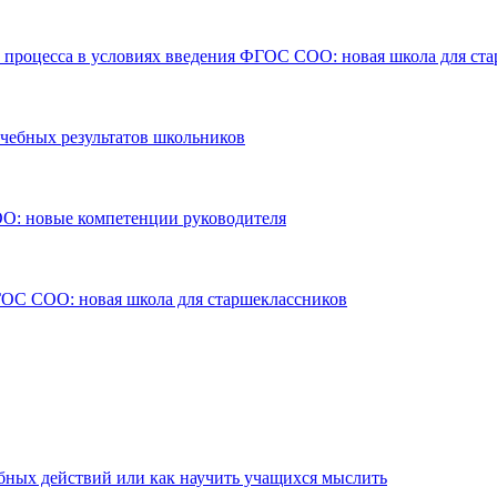
о процесса в условиях введения ФГОС СОО: новая школа для ст
учебных результатов школьников
О: новые компетенции руководителя
ФГОС СОО: новая школа для старшеклассников
бных действий или как научить учащихся мыслить