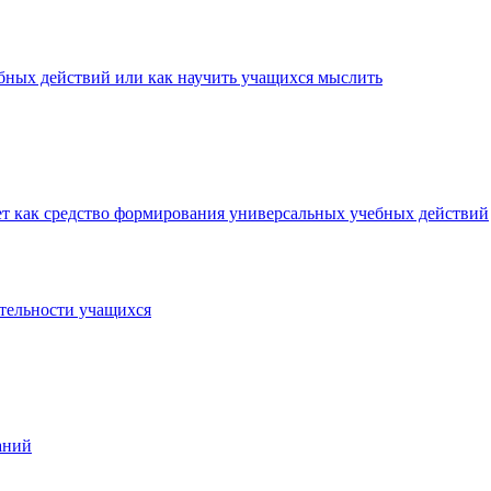
бных действий или как научить учащихся мыслить
ет как средство формирования универсальных учебных действий
тельности учащихся
аний