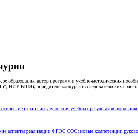
чурин
ере образования, автор программ и учебно-методических пособи
15", НИУ ВШЭ), победитель конкурса исследовательских грант
гогические стратегии улучшения учебных результатов школьник
ские аспекты реализации ФГОС СОО: новые компетенции руково