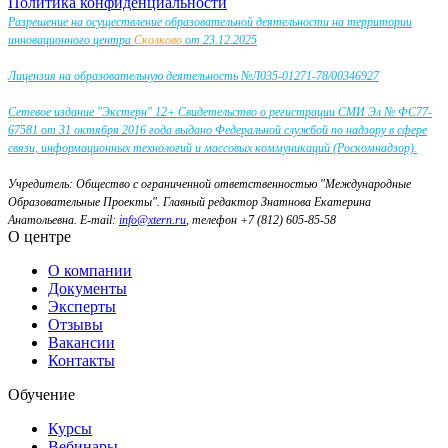
Политика конфиденциальности
Разрешение на осуществление образовательной деятельности на территории
инновационного центра
Сколково
от 23.12.2025
Лицензия на образовательную деятельность №Л035-01271-78/00346927
Сетевое издание "Экстерн" 12+ Свидетельство о регистрации СМИ Эл № ФС77-
67581 от 31 октября 2016 года выдано Федеральной службой по надзору в сфере
связи, информационных технологий и массовых коммуникаций (Роскомнадзор).
Учредитель: Общество с ограниченной ответственностью "Международные
Образовательные Проекты".
Главный редактор Знатнова Екатерина
Анатольевна.
E-mail:
info@xtern.ru
, телефон +7 (812) 605-85-58
О центре
О компании
Документы
Эксперты
Отзывы
Вакансии
Контакты
Обучение
Курсы
Вебинары