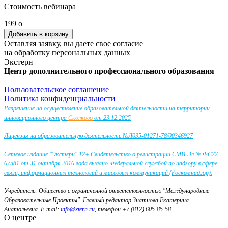
Стоимость вебинара
199
o
Оставляя заявку, вы даете свое согласие
на обработку персональных данных
Экстерн
Центр дополнительного профессионального образования
Пользовательское соглашение
Политика конфиденциальности
Разрешение на осуществление образовательной деятельности на территории
инновационного центра
Сколково
от 23.12.2025
Лицензия на образовательную деятельность №Л035-01271-78/00346927
Сетевое издание "Экстерн" 12+ Свидетельство о регистрации СМИ Эл № ФС77-
67581 от 31 октября 2016 года выдано Федеральной службой по надзору в сфере
связи, информационных технологий и массовых коммуникаций (Роскомнадзор).
Учредитель: Общество с ограниченной ответственностью "Международные
Образовательные Проекты".
Главный редактор Знатнова Екатерина
Анатольевна.
E-mail:
info@xtern.ru
, телефон +7 (812) 605-85-58
О центре