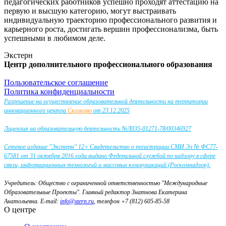
педагогических работников успешно проходят аттестацию на
первую и высшую категорию, могут выстраивать
индивидуальную траекторию профессионального развития и
карьерного роста, достигать вершин профессионализма, быть
успешными в любимом деле.
Экстерн
Центр дополнительного профессионального образования
Пользовательское соглашение
Политика конфиденциальности
Разрешение на осуществление образовательной деятельности на территории
инновационного центра
Сколково
от 23.12.2025
Лицензия на образовательную деятельность №Л035-01271-78/00346927
Сетевое издание "Экстерн" 12+ Свидетельство о регистрации СМИ Эл № ФС77-
67581 от 31 октября 2016 года выдано Федеральной службой по надзору в сфере
связи, информационных технологий и массовых коммуникаций (Роскомнадзор).
Учредитель: Общество с ограниченной ответственностью "Международные
Образовательные Проекты".
Главный редактор Знатнова Екатерина
Анатольевна.
E-mail:
info@xtern.ru
, телефон +7 (812) 605-85-58
О центре