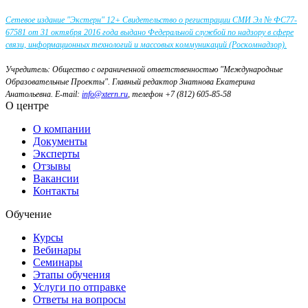
Сетевое издание "Экстерн" 12+ Свидетельство о регистрации СМИ Эл № ФС77-
67581 от 31 октября 2016 года выдано Федеральной службой по надзору в сфере
связи, информационных технологий и массовых коммуникаций (Роскомнадзор).
Учредитель: Общество с ограниченной ответственностью "Международные
Образовательные Проекты".
Главный редактор Знатнова Екатерина
Анатольевна.
E-mail:
info@xtern.ru
, телефон +7 (812) 605-85-58
О центре
О компании
Документы
Эксперты
Отзывы
Вакансии
Контакты
Обучение
Курсы
Вебинары
Семинары
Этапы обучения
Услуги по отправке
Ответы на вопросы