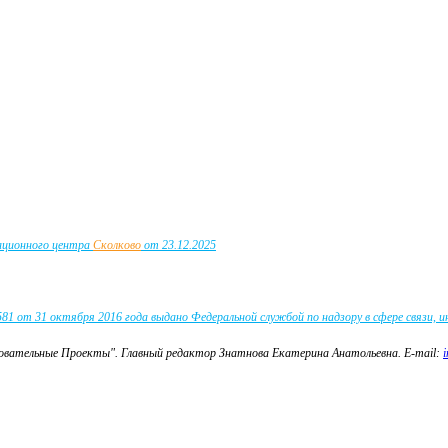
вационного центра
Сколково
от 23.12.2025
 от 31 октября 2016 года выдано Федеральной службой по надзору в сфере связи, 
зовательные Проекты".
Главный редактор Знатнова Екатерина Анатольевна.
E-mail: