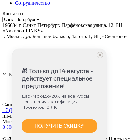
Сотрудничество
Контакты
196084
г.
Санкт-Петербург
,
Парфёновская улица, 12, БЦ
«Аквилон LINKS»
г.
Москва
, ул.
Большой бульвар, 42, стр. 1, ИЦ «Сколково»
🎁 Только до 14 августа -
загрузка карты...
действует специальное
предложение!
Дарим скидку 20% на все курсы
повышения квалификации.
Санкт-Петербург
Промокод: GR-10
+7 (812) 605-85-58
пн-пт с 9:00 до 18:00
Москва
ПОЛУЧИТЬ СКИДКУ!
8 800 350-45-56
© 2013-2026 «Международные Образовательные Проекты»