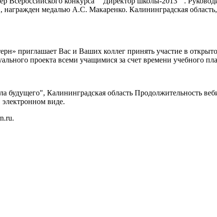
 Всероссийского конкурса ""Директор школы-2013"". Руковод
, награжден медалью А.С. Макаренко. Калининградская область, 
ерн» приглашает Вас и Ваших коллег принять участие в открыт
ального проекта всеми учащимися за счет времени учебного пла
удущего", Калининградская область Продолжительность вебина
 электронном виде.
.ru.