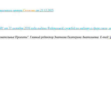
вационного центра
Сколково
от 23.12.2025
 от 31 октября 2016 года выдано Федеральной службой по надзору в сфере связи, 
зовательные Проекты".
Главный редактор Знатнова Екатерина Анатольевна.
E-mail: