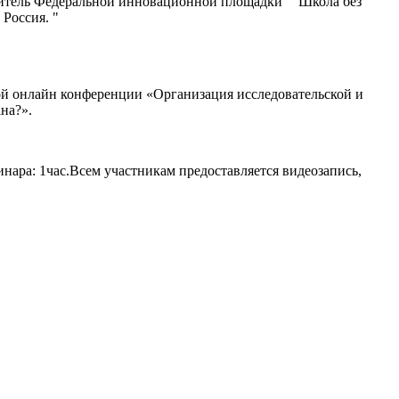
итель Федеральной инновационной площадки ""Школа без
Россия. "
ой онлайн конференции «Организация исследовательской и
на?».
ра: 1час.Всем участникам предоставляется видеозапись,