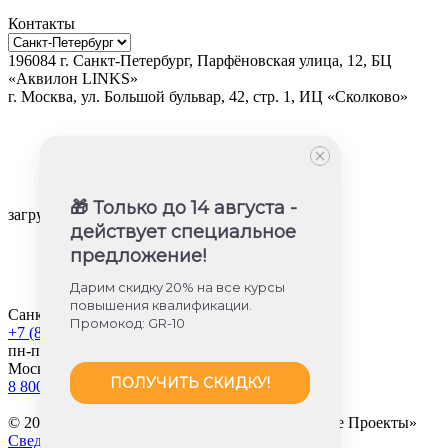
Контакты
196084
г.
Санкт-Петербург
,
Парфёновская улица, 12, БЦ
«Аквилон LINKS»
г.
Москва
, ул.
Большой бульвар, 42, стр. 1, ИЦ «Сколково»
🎁 Только до 14 августа -
загрузка карты...
действует специальное
предложение!
Дарим скидку 20% на все курсы
повышения квалификации.
Санкт-Петербург
Промокод: GR-10
+7 (812) 605-85-58
пн-пт с 9:00 до 18:00
Москва
ПОЛУЧИТЬ СКИДКУ!
8 800 350-45-56
© 2013-2026 «Международные Образовательные Проекты»
Сведения об образовательной организации