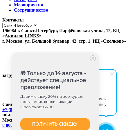
Мероприятия
Сотрудничество
Контакты
196084
г.
Санкт-Петербург
,
Парфёновская улица, 12, БЦ
«Аквилон LINKS»
г.
Москва
, ул.
Большой бульвар, 42, стр. 1, ИЦ «Сколково»
🎁 Только до 14 августа -
загрузка карты...
действует специальное
предложение!
Юлия Игишева
Дарим скидку 20% на все курсы
Здравствуйте! Готова помочь
повышения квалификации.
вам. Напишите мне, если у
Санкт-Петербург
Промокод: GR-10
вас появятся вопросы.
+7 (812) 605-85-58
пн-пт с 9:00 до 18:00
Москва
ПОЛУЧИТЬ СКИДКУ!
8 800 350-45-56