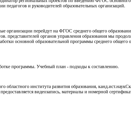
ординатор региональных проектов по введению ФГОС основного 
и педагогов и руководителей образовательных организаций.
ные организации перейдут на ФГОС среднего общего образования.
ов. представителей органов управления образования мы продол
зработки основной образовательной программы среднего общего
ботке программы. Учебный план - подходы к составлению.
о областного института развития образования, канд.ист.наукС
 предоставляется видеозапись, материалы и номерной сертифика