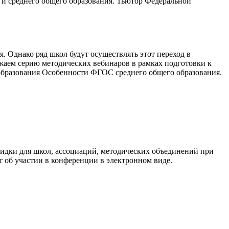
и среднего общего образования. Тьютор Федеральной
 Однако ряд школ будут осуществлять этот переход в
жаем серию методических вебинаров в рамках подготовки к
 образования Особенности ФГОС среднего общего образования.
кидки для школ, ассоциаций, методических объединений при
т об участии в конференции в электронном виде.