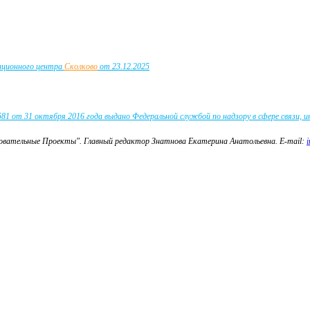
вационного центра
Сколково
от 23.12.2025
 от 31 октября 2016 года выдано Федеральной службой по надзору в сфере связи, 
зовательные Проекты".
Главный редактор Знатнова Екатерина Анатольевна.
E-mail: