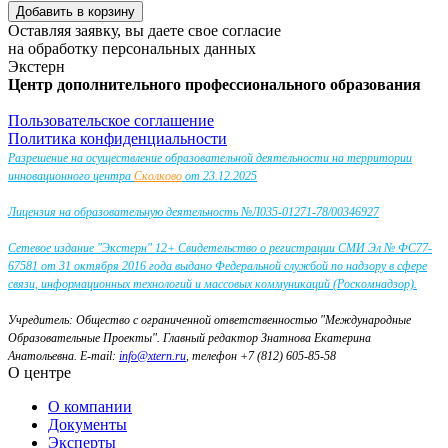
Оставляя заявку, вы даете свое согласие
на обработку персональных данных
Экстерн
Центр дополнительного профессионального образования
Пользовательское соглашение
Политика конфиденциальности
Разрешение на осуществление образовательной деятельности на территории
инновационного центра
Сколково
от 23.12.2025
Лицензия на образовательную деятельность №Л035-01271-78/00346927
Сетевое издание "Экстерн" 12+ Свидетельство о регистрации СМИ Эл № ФС77-
67581 от 31 октября 2016 года выдано Федеральной службой по надзору в сфере
связи, информационных технологий и массовых коммуникаций (Роскомнадзор).
Учредитель: Общество с ограниченной ответственностью "Международные
Образовательные Проекты".
Главный редактор Знатнова Екатерина
Анатольевна.
E-mail:
info@xtern.ru
, телефон +7 (812) 605-85-58
О центре
О компании
Документы
Эксперты