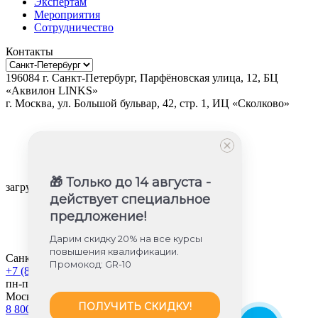
Экспертам
Мероприятия
Сотрудничество
Контакты
196084
г.
Санкт-Петербург
,
Парфёновская улица, 12, БЦ
«Аквилон LINKS»
г.
Москва
, ул.
Большой бульвар, 42, стр. 1, ИЦ «Сколково»
🎁 Только до 14 августа -
загрузка карты...
действует специальное
предложение!
Дарим скидку 20% на все курсы
повышения квалификации.
Санкт-Петербург
Промокод: GR-10
+7 (812) 605-85-58
пн-пт с 9:00 до 18:00
Москва
ПОЛУЧИТЬ СКИДКУ!
8 800 350-45-56