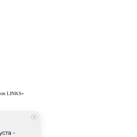
лон LINKS»
уста -