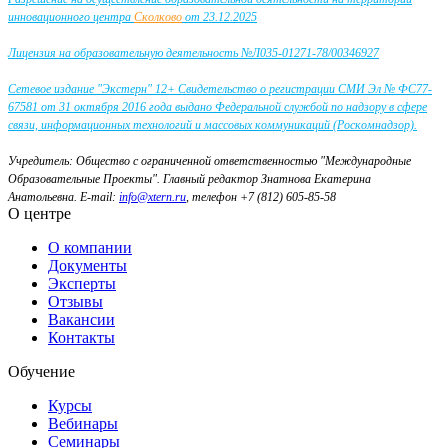
инновационного центра
Сколково
от 23.12.2025
Лицензия на образовательную деятельность №Л035-01271-78/00346927
Сетевое издание "Экстерн" 12+ Свидетельство о регистрации СМИ Эл № ФС77-
67581 от 31 октября 2016 года выдано Федеральной службой по надзору в сфере
связи, информационных технологий и массовых коммуникаций (Роскомнадзор).
Учредитель: Общество с ограниченной ответственностью "Международные
Образовательные Проекты".
Главный редактор Знатнова Екатерина
Анатольевна.
E-mail:
info@xtern.ru
, телефон +7 (812) 605-85-58
О центре
О компании
Документы
Эксперты
Отзывы
Вакансии
Контакты
Обучение
Курсы
Вебинары
Семинары