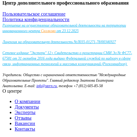
Центр дополнительного профессионального образования
Пользовательское соглашение
Политика конфиденциальности
Разрешение на осуществление образовательной деятельности на территории
инновационного центра
Сколково
от 23.12.2025
Лицензия на образовательную деятельность №Л035-01271-78/00346927
Сетевое издание "Экстерн" 12+ Свидетельство о регистрации СМИ Эл № ФС77-
67581 от 31 октября 2016 года выдано Федеральной службой по надзору в сфере
связи, информационных технологий и массовых коммуникаций (Роскомнадзор).
Учредитель: Общество с ограниченной ответственностью "Международные
Образовательные Проекты".
Главный редактор Знатнова Екатерина
Анатольевна.
E-mail:
info@xtern.ru
, телефон +7 (812) 605-85-58
О центре
О компании
Документы
Эксперты
Отзывы
Вакансии
Контакты