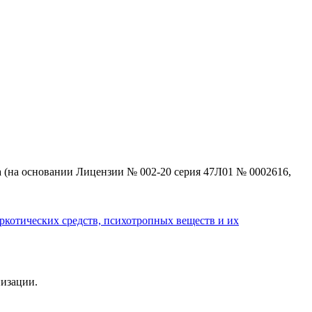
 (на основании Лицензии № 002-20 серия 47Л01 № 0002616,
аркотических средств, психотропных веществ и их
низации.