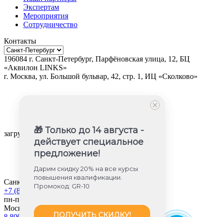
Экспертам
Мероприятия
Сотрудничество
Контакты
196084
г.
Санкт-Петербург
,
Парфёновская улица, 12, БЦ
«Аквилон LINKS»
г.
Москва
, ул.
Большой бульвар, 42, стр. 1, ИЦ «Сколково»
🎁 Только до 14 августа -
загрузка карты...
действует специальное
предложение!
Дарим скидку 20% на все курсы
повышения квалификации.
Санкт-Петербург
Промокод: GR-10
+7 (812) 605-85-58
пн-пт с 9:00 до 18:00
Москва
ПОЛУЧИТЬ СКИДКУ!
8 800 350-45-56