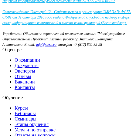
Лицензия на образовательную деятельность №Л035-01271-78/00346927
Сетевое издание "Экстерн" 12+ Свидетельство о регистрации СМИ Эл № ФС77-
67581 от 31 октября 2016 года выдано Федеральной службой по надзору в сфере
связи, информационных технологий и массовых коммуникаций (Роскомнадзор).
Учредитель: Общество с ограниченной ответственностью "Международные
Образовательные Проекты".
Главный редактор Знатнова Екатерина
Анатольевна.
E-mail:
info@xtern.ru
, телефон +7 (812) 605-85-58
О центре
О компании
Документы
Эксперты
Отзывы
Вакансии
Контакты
Обучение
Курсы
Вебинары
Семинары
Этапы обучения
Услуги по отправке
Ответы на вопросы