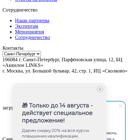
Сотрудничество
Наши партнеры
Экспертам
Мероприятия
Сотрудничество
Контакты
196084
г.
Санкт-Петербург
,
Парфёновская улица, 12, БЦ
«Аквилон LINKS»
г.
Москва
, ул.
Большой бульвар, 42, стр. 1, ИЦ «Сколково»
🎁 Только до 14 августа -
загрузка карты...
действует специальное
предложение!
Юлия Игишева
Дарим скидку 20% на все курсы
Здравствуйте! Готова помочь
повышения квалификации.
вам. Напишите мне, если у
Санкт-Петербург