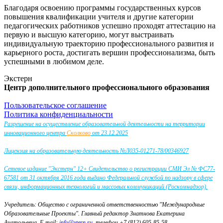
Благодаря освоению программы государственных курсов
повышения квалификации учителя и другие категории
педагогических работников успешно проходят аттестацию на
первую и высшую категорию, могут выстраивать
индивидуальную траекторию профессионального развития и
карьерного роста, достигать вершин профессионализма, быть
успешными в любимом деле.
Экстерн
Центр дополнительного профессионального образования
Пользовательское соглашение
Политика конфиденциальности
Разрешение на осуществление образовательной деятельности на территории
инновационного центра
Сколково
от 23.12.2025
Лицензия на образовательную деятельность №Л035-01271-78/00346927
Сетевое издание "Экстерн" 12+ Свидетельство о регистрации СМИ Эл № ФС77-
67581 от 31 октября 2016 года выдано Федеральной службой по надзору в сфере
связи, информационных технологий и массовых коммуникаций (Роскомнадзор).
Учредитель: Общество с ограниченной ответственностью "Международные
Образовательные Проекты".
Главный редактор Знатнова Екатерина
Анатольевна.
E-mail:
info@xtern.ru
, телефон +7 (812) 605-85-58