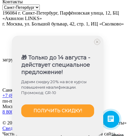
Контакты
196084
г.
Санкт-Петербург
,
Парфёновская улица, 12, БЦ
«Аквилон LINKS»
г.
Москва
, ул.
Большой бульвар, 42, стр. 1, ИЦ «Сколково»
🎁 Только до 14 августа -
загрузка карты...
действует специальное
предложение!
Дарим скидку 20% на все курсы
повышения квалификации.
Санкт-Петербург
Промокод: GR-10
+7 (812) 605-85-58
пн-пт с 9:00 до 18:00
Москва
ПОЛУЧИТЬ СКИДКУ!
8 800 350-45-56
© 2013-2026 «Международные Образовательные Проекты»
Сведения об образовательной организации
Частичное или полное копирование материалов сайта