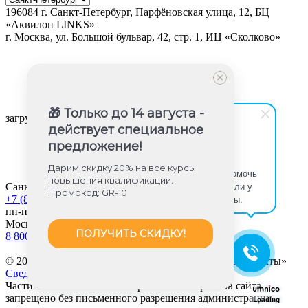
196084
г.
Санкт-Петербург
,
Парфёновская улица, 12, БЦ
«Аквилон LINKS»
г.
Москва
, ул.
Большой бульвар, 42, стр. 1, ИЦ «Сколково»
🎁 Только до 14 августа -
загрузка карты...
действует специальное
предложение!
Юлия Игишева
Дарим скидку 20% на все курсы
Здравствуйте! Готова помочь
повышения квалификации.
вам. Напишите мне, если у
Санкт-Петербург
Промокод: GR-10
вас появятся вопросы.
+7 (812) 605-85-58
пн-пт с 9:00 до 18:00
Москва
ПОЛУЧИТЬ СКИДКУ!
8 800 350-45-56
© 2013-2026 «Международные Образовательные Проекты»
Сведения об образовательной организации
Частичное или полное копирование материалов сайта
запрещено без письменного разрешения администрации.
Loading